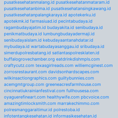
pusatkesehatanmalang.id
pusatkesehatanmataram.id
pusatkesehatanbima.id
pusatkesehatansingkawang.id
pusatkesehatanpalangkaraya.id
apotekerku.id
apotekmk.id
farmasiuad.id
pecintabudaya.id
ragambudayajatim.id
budayakita.id
senibudaya.id
penikmatbudaya.id
lumbungbudayadermaji.id
senibudayaislam.id
kebudayaantanahdatar.id
mybudaya.id
wartabudayasanggau.id
sribudaya.id
simerdupolresbatang.id
satlantaspolresklaten.id
buffalogrovechamber.org
eatdrinkdishmpls.com
craftycutz.com
texasgirlreads.com
williemcginest.com
zorrosrestaurant.com
davidsonhardscapes.com
wilkinsactiongraphics.com
guiltybunnies.com
acemgmtgroup.com
greeneacresfarmhouse.com
cincinnatiukrainianfestival.com
fullhousesa.com
oyaguerefineart.com
healthywife.com
pbcvoice.com
amazingtimlocksmith.com
marrakechimmo.com
polresmanggaraitimur.id
polrestoba.id
infotentangkesehatan.id
informasikesehatan.id