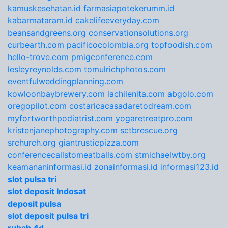
kamuskesehatan.id
farmasiapotekerumm.id
kabarmataram.id
cakelifeeveryday.com
beansandgreens.org
conservationsolutions.org
curbearth.com
pacificocolombia.org
topfoodish.com
hello-trove.com
pmigconference.com
lesleyreynolds.com
tomulrichphotos.com
eventfulweddingplanning.com
kowloonbaybrewery.com
lachilenita.com
abgolo.com
oregopilot.com
costaricacasadaretodream.com
myfortworthpodiatrist.com
yogaretreatpro.com
kristenjanephotography.com
sctbrescue.org
srchurch.org
giantrusticpizza.com
conferencecallstomeatballs.com
stmichaelwtby.org
keamananinformasi.id
zonainformasi.id
informasi123.id
slot pulsa tri
slot deposit Indosat
deposit pulsa
slot deposit pulsa tri