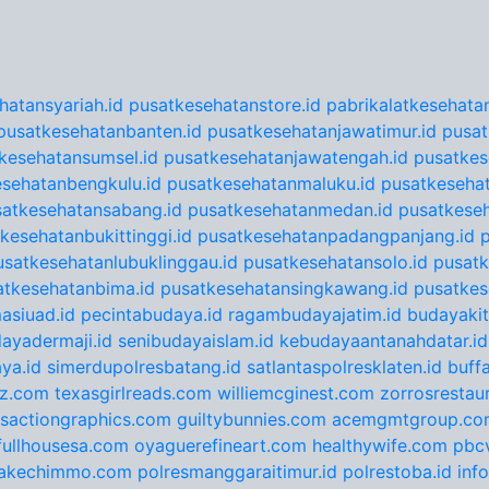
hatansyariah.id
pusatkesehatanstore.id
pabrikalatkesehatan
pusatkesehatanbanten.id
pusatkesehatanjawatimur.id
pusat
kesehatansumsel.id
pusatkesehatanjawatengah.id
pusatkes
sehatanbengkulu.id
pusatkesehatanmaluku.id
pusatkesehat
satkesehatansabang.id
pusatkesehatanmedan.id
pusatkeseh
kesehatanbukittinggi.id
pusatkesehatanpadangpanjang.id
usatkesehatanlubuklinggau.id
pusatkesehatansolo.id
pusatk
atkesehatanbima.id
pusatkesehatansingkawang.id
pusatkes
asiuad.id
pecintabudaya.id
ragambudayajatim.id
budayakit
ayadermaji.id
senibudayaislam.id
kebudayaantanahdatar.id
ya.id
simerdupolresbatang.id
satlantaspolresklaten.id
buff
tz.com
texasgirlreads.com
williemcginest.com
zorrosrestau
nsactiongraphics.com
guiltybunnies.com
acemgmtgroup.co
fullhousesa.com
oyaguerefineart.com
healthywife.com
pbc
akechimmo.com
polresmanggaraitimur.id
polrestoba.id
inf