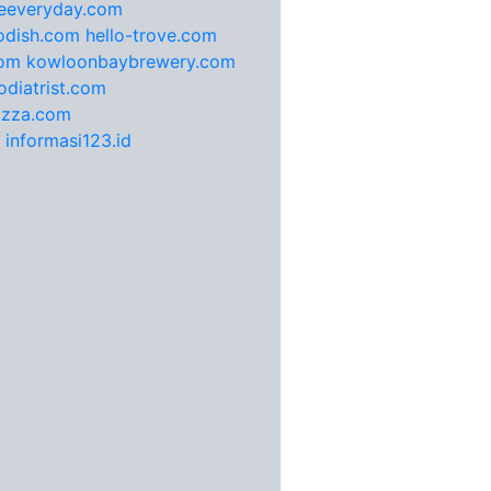
feeveryday.com
odish.com
hello-trove.com
com
kowloonbaybrewery.com
diatrist.com
pizza.com
informasi123.id