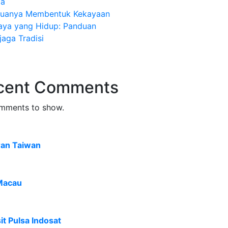
ia
uanya Membentuk Kekayaan
aya yang Hidup: Panduan
aga Tradisi
cent Comments
mments to show.
ran Taiwan
Macau
t Pulsa Indosat