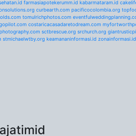
ehatan.id
farmasiapotekerumm.id
kabarmataram.id
cakeli
onsolutions.org
curbearth.com
pacificocolombia.org
topfo
nolds.com
tomulrichphotos.com
eventfulweddingplanning.
gopilot.com
costaricacasadaretodream.com
myfortworthpo
ephotography.com
sctbrescue.org
srchurch.org
giantrustic
m
stmichaelwtby.org
keamananinformasi.id
zonainformasi.id
jatimid