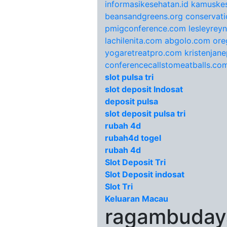
informasikesehatan.id
kamuskes
beansandgreens.org
conservati
pmigconference.com
lesleyrey
lachilenita.com
abgolo.com
ore
yogaretreatpro.com
kristenjan
conferencecallstomeatballs.co
slot pulsa tri
slot deposit Indosat
deposit pulsa
slot deposit pulsa tri
rubah 4d
rubah4d togel
rubah 4d
Slot Deposit Tri
Slot Deposit indosat
Slot Tri
Keluaran Macau
ragambudaya