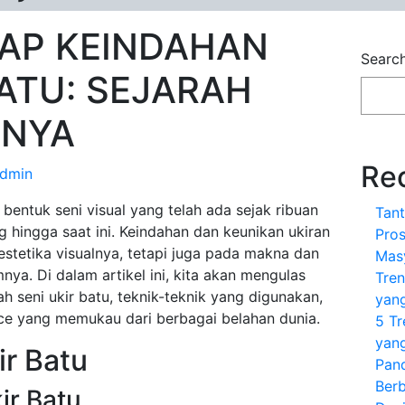
AP KEINDAHAN
Searc
BATU: SEJARAH
KNYA
Re
dmin
 bentuk seni visual yang telah ada sejak ribuan
Tan
 hingga saat ini. Keindahan dan keunikan ukiran
Pro
estetika visualnya, tetapi juga pada makna dan
Masy
nya. Di dalam artikel ini, kita akan mengulas
Tren
 seni ukir batu, teknik-teknik yang digunakan,
yang
ce yang memukau dari berbagai belahan dunia.
5 T
yang
ir Batu
Pan
Berb
ir Batu