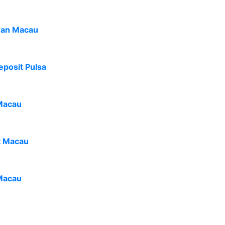
ran Macau
eposit Pulsa
Macau
t Macau
Macau