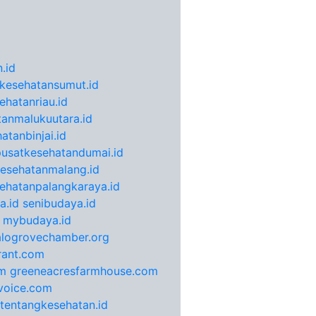
.id
kesehatansumut.id
ehatanriau.id
anmalukuutara.id
atanbinjai.id
pusatkesehatandumai.id
esehatanmalang.id
ehatanpalangkaraya.id
a.id
senibudaya.id
mybudaya.id
alogrovechamber.org
rant.com
m
greeneacresfarmhouse.com
voice.com
otentangkesehatan.id