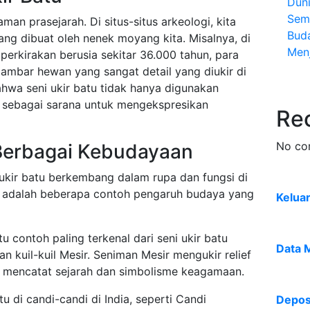
Dun
Sem
aman prasejarah. Di situs-situs arkeologi, kita
Bud
ng dibuat oleh nenek moyang kita. Misalnya, di
Menj
perkirakan berusia sekitar 36.000 tahun, para
bar hewan yang sangat detail yang diukir di
ahwa seni ukir batu tidak hanya digunakan
ga sebagai sarana untuk mengekspresikan
Re
No co
 Berbagai Kebudayaan
i ukir batu berkembang dalam rupa dan fungsi di
ut adalah beberapa contoh pengaruh budaya yang
Kelua
tu contoh paling terkenal dari seni ukir batu
Data 
an kuil-kuil Mesir. Seniman Mesir mengukir relief
k mencatat sejarah dan simbolisme keagamaan.
tu di candi-candi di India, seperti Candi
Deposi