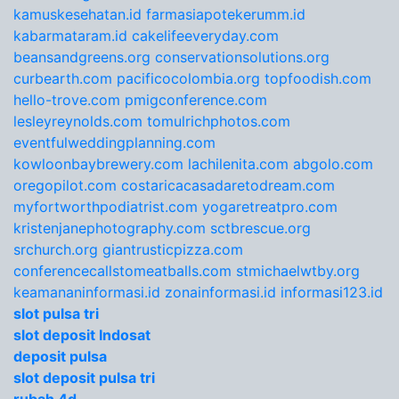
kamuskesehatan.id
farmasiapotekerumm.id
kabarmataram.id
cakelifeeveryday.com
beansandgreens.org
conservationsolutions.org
curbearth.com
pacificocolombia.org
topfoodish.com
hello-trove.com
pmigconference.com
lesleyreynolds.com
tomulrichphotos.com
eventfulweddingplanning.com
kowloonbaybrewery.com
lachilenita.com
abgolo.com
oregopilot.com
costaricacasadaretodream.com
myfortworthpodiatrist.com
yogaretreatpro.com
kristenjanephotography.com
sctbrescue.org
srchurch.org
giantrusticpizza.com
conferencecallstomeatballs.com
stmichaelwtby.org
keamananinformasi.id
zonainformasi.id
informasi123.id
slot pulsa tri
slot deposit Indosat
deposit pulsa
slot deposit pulsa tri