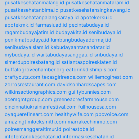
pusatkesehatanmalang.id
pusatkesehatanmataram.id
pusatkesehatanbima.id
pusatkesehatansingkawang.id
pusatkesehatanpalangkaraya.id
apotekerku.id
apotekmk.id
farmasiuad.id
pecintabudaya.id
ragambudayajatim.id
budayakita.id
senibudaya.id
penikmatbudaya.id
lumbungbudayadermaji.id
senibudayaislam.id
kebudayaantanahdatar.id
mybudaya.id
wartabudayasanggau.id
sribudaya.id
simerdupolresbatang.id
satlantaspolresklaten.id
buffalogrovechamber.org
eatdrinkdishmpls.com
craftycutz.com
texasgirlreads.com
williemcginest.com
zorrosrestaurant.com
davidsonhardscapes.com
wilkinsactiongraphics.com
guiltybunnies.com
acemgmtgroup.com
greeneacresfarmhouse.com
cincinnatiukrainianfestival.com
fullhousesa.com
oyaguerefineart.com
healthywife.com
pbcvoice.com
amazingtimlocksmith.com
marrakechimmo.com
polresmanggaraitimur.id
polrestoba.id
infotentangkesehatan.id
informasikesehatan.id