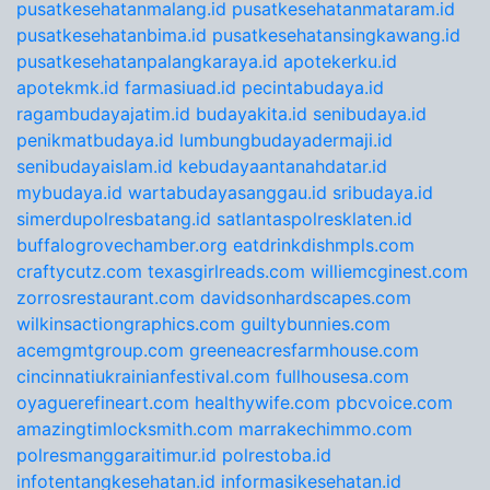
pusatkesehatanmalang.id
pusatkesehatanmataram.id
pusatkesehatanbima.id
pusatkesehatansingkawang.id
pusatkesehatanpalangkaraya.id
apotekerku.id
apotekmk.id
farmasiuad.id
pecintabudaya.id
ragambudayajatim.id
budayakita.id
senibudaya.id
penikmatbudaya.id
lumbungbudayadermaji.id
senibudayaislam.id
kebudayaantanahdatar.id
mybudaya.id
wartabudayasanggau.id
sribudaya.id
simerdupolresbatang.id
satlantaspolresklaten.id
buffalogrovechamber.org
eatdrinkdishmpls.com
craftycutz.com
texasgirlreads.com
williemcginest.com
zorrosrestaurant.com
davidsonhardscapes.com
wilkinsactiongraphics.com
guiltybunnies.com
acemgmtgroup.com
greeneacresfarmhouse.com
cincinnatiukrainianfestival.com
fullhousesa.com
oyaguerefineart.com
healthywife.com
pbcvoice.com
amazingtimlocksmith.com
marrakechimmo.com
polresmanggaraitimur.id
polrestoba.id
infotentangkesehatan.id
informasikesehatan.id