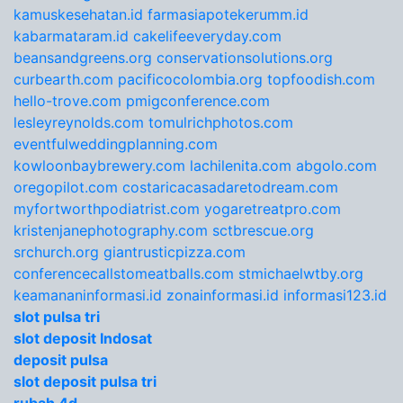
kamuskesehatan.id
farmasiapotekerumm.id
kabarmataram.id
cakelifeeveryday.com
beansandgreens.org
conservationsolutions.org
curbearth.com
pacificocolombia.org
topfoodish.com
hello-trove.com
pmigconference.com
lesleyreynolds.com
tomulrichphotos.com
eventfulweddingplanning.com
kowloonbaybrewery.com
lachilenita.com
abgolo.com
oregopilot.com
costaricacasadaretodream.com
myfortworthpodiatrist.com
yogaretreatpro.com
kristenjanephotography.com
sctbrescue.org
srchurch.org
giantrusticpizza.com
conferencecallstomeatballs.com
stmichaelwtby.org
keamananinformasi.id
zonainformasi.id
informasi123.id
slot pulsa tri
slot deposit Indosat
deposit pulsa
slot deposit pulsa tri