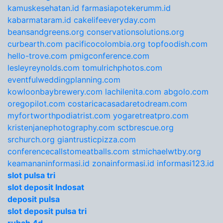
kamuskesehatan.id
farmasiapotekerumm.id
kabarmataram.id
cakelifeeveryday.com
beansandgreens.org
conservationsolutions.org
curbearth.com
pacificocolombia.org
topfoodish.com
hello-trove.com
pmigconference.com
lesleyreynolds.com
tomulrichphotos.com
eventfulweddingplanning.com
kowloonbaybrewery.com
lachilenita.com
abgolo.com
oregopilot.com
costaricacasadaretodream.com
myfortworthpodiatrist.com
yogaretreatpro.com
kristenjanephotography.com
sctbrescue.org
srchurch.org
giantrusticpizza.com
conferencecallstomeatballs.com
stmichaelwtby.org
keamananinformasi.id
zonainformasi.id
informasi123.id
slot pulsa tri
slot deposit Indosat
deposit pulsa
slot deposit pulsa tri