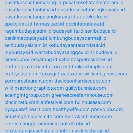
pusatkesehatanmalang.id
pusatkesehatanmataram.id
pusatkesehatanbima.id
pusatkesehatansingkawang.id
pusatkesehatanpalangkaraya.id
apotekerku.id
apotekmk.id
farmasiuad.id
pecintabudaya.id
ragambudayajatim.id
budayakita.id
senibudaya.id
penikmatbudaya.id
lumbungbudayadermaji.id
senibudayaislam.id
kebudayaantanahdatar.id
mybudaya.id
wartabudayasanggau.id
sribudaya.id
simerdupolresbatang.id
satlantaspolresklaten.id
buffalogrovechamber.org
eatdrinkdishmpls.com
craftycutz.com
texasgirlreads.com
williemcginest.com
zorrosrestaurant.com
davidsonhardscapes.com
wilkinsactiongraphics.com
guiltybunnies.com
acemgmtgroup.com
greeneacresfarmhouse.com
cincinnatiukrainianfestival.com
fullhousesa.com
oyaguerefineart.com
healthywife.com
pbcvoice.com
amazingtimlocksmith.com
marrakechimmo.com
polresmanggaraitimur.id
polrestoba.id
infotentangkesehatan.id
informasikesehatan.id