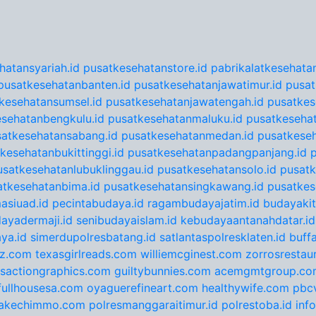
hatansyariah.id
pusatkesehatanstore.id
pabrikalatkesehatan
pusatkesehatanbanten.id
pusatkesehatanjawatimur.id
pusat
kesehatansumsel.id
pusatkesehatanjawatengah.id
pusatkes
sehatanbengkulu.id
pusatkesehatanmaluku.id
pusatkesehat
satkesehatansabang.id
pusatkesehatanmedan.id
pusatkeseh
kesehatanbukittinggi.id
pusatkesehatanpadangpanjang.id
usatkesehatanlubuklinggau.id
pusatkesehatansolo.id
pusatk
atkesehatanbima.id
pusatkesehatansingkawang.id
pusatkes
asiuad.id
pecintabudaya.id
ragambudayajatim.id
budayakit
ayadermaji.id
senibudayaislam.id
kebudayaantanahdatar.id
ya.id
simerdupolresbatang.id
satlantaspolresklaten.id
buff
tz.com
texasgirlreads.com
williemcginest.com
zorrosrestau
nsactiongraphics.com
guiltybunnies.com
acemgmtgroup.co
fullhousesa.com
oyaguerefineart.com
healthywife.com
pbc
akechimmo.com
polresmanggaraitimur.id
polrestoba.id
inf