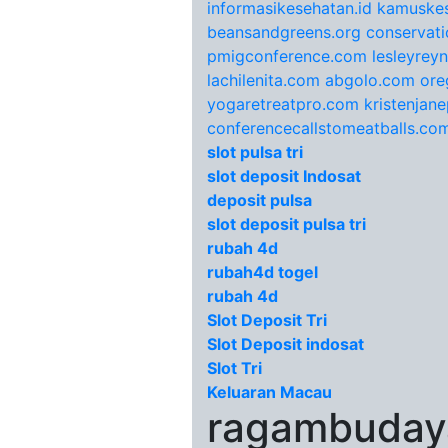
informasikesehatan.id
kamuskes
beansandgreens.org
conservati
pmigconference.com
lesleyrey
lachilenita.com
abgolo.com
ore
yogaretreatpro.com
kristenjan
conferencecallstomeatballs.co
slot pulsa tri
slot deposit Indosat
deposit pulsa
slot deposit pulsa tri
rubah 4d
rubah4d togel
rubah 4d
Slot Deposit Tri
Slot Deposit indosat
Slot Tri
Keluaran Macau
ragambudaya