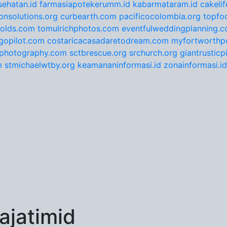
ehatan.id
farmasiapotekerumm.id
kabarmataram.id
cakeli
onsolutions.org
curbearth.com
pacificocolombia.org
topfo
nolds.com
tomulrichphotos.com
eventfulweddingplanning.
gopilot.com
costaricacasadaretodream.com
myfortworthpo
ephotography.com
sctbrescue.org
srchurch.org
giantrustic
m
stmichaelwtby.org
keamananinformasi.id
zonainformasi.id
jatimid