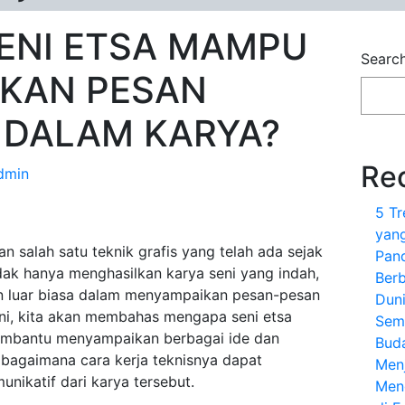
ENI ETSA MAMPU
Searc
KAN PESAN
DALAM KARYA?
Re
dmin
5 T
yang
n salah satu teknik grafis yang telah ada sejak
Pan
idak hanya menghasilkan karya seni yang indah,
Berb
n luar biasa dalam menyampaikan pesan-pesan
Dun
ini, kita akan membahas mengapa seni etsa
Sem
mbantu menyampaikan berbagai ide dan
Bud
 bagaimana cara kerja teknisnya dapat
Menj
unikatif dari karya tersebut.
Meng