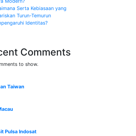
ra Modern?
aimana Serta Kebiasaan yang
ariskan Turun-Temurun
pengaruhi Identitas?
cent Comments
mments to show.
ran Taiwan
Macau
t Pulsa Indosat