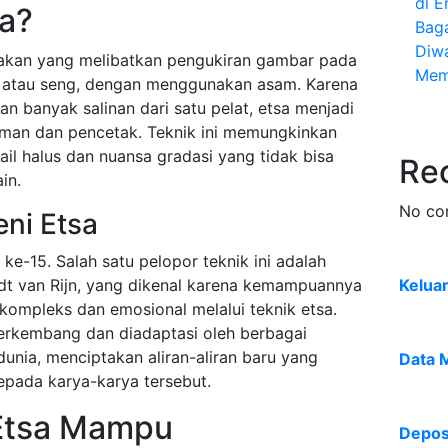
di E
sa?
Bag
Diw
takan yang melibatkan pengukiran gambar pada
Mem
a atau seng, dengan menggunakan asam. Karena
n banyak salinan dari satu pelat, etsa menjadi
niman dan pencetak. Teknik ini memungkinkan
il halus dan nuansa gradasi yang tidak bisa
Re
in.
No co
eni Etsa
 ke-15. Salah satu pelopor teknik ini adalah
dt van Rijn, yang dikenal karena kemampuannya
Kelua
ompleks dan emosional melalui teknik etsa.
s berkembang dan diadaptasi oleh berbagai
unia, menciptakan aliran-aliran baru yang
Data 
pada karya-karya tersebut.
Etsa Mampu
Deposi