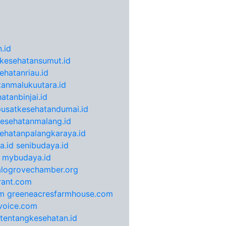
.id
kesehatansumut.id
ehatanriau.id
anmalukuutara.id
atanbinjai.id
pusatkesehatandumai.id
esehatanmalang.id
ehatanpalangkaraya.id
a.id
senibudaya.id
mybudaya.id
alogrovechamber.org
rant.com
m
greeneacresfarmhouse.com
voice.com
otentangkesehatan.id