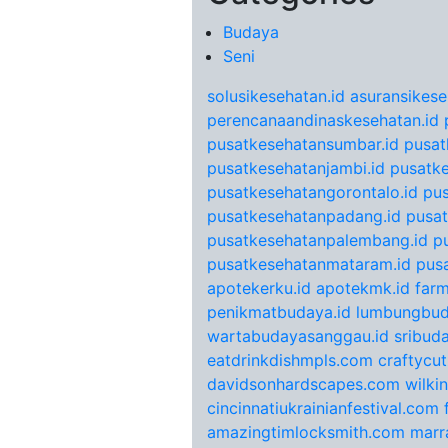
Budaya
Seni
solusikesehatan.id
asuransikese
perencanaandinaskesehatan.id
pusatkesehatansumbar.id
pusat
pusatkesehatanjambi.id
pusatke
pusatkesehatangorontalo.id
pu
pusatkesehatanpadang.id
pusat
pusatkesehatanpalembang.id
p
pusatkesehatanmataram.id
pus
apotekerku.id
apotekmk.id
farm
penikmatbudaya.id
lumbungbud
wartabudayasanggau.id
sribuda
eatdrinkdishmpls.com
craftycu
davidsonhardscapes.com
wilki
cincinnatiukrainianfestival.com
amazingtimlocksmith.com
marr