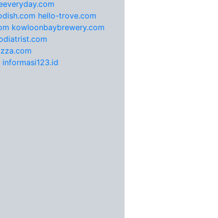
feeveryday.com
odish.com
hello-trove.com
com
kowloonbaybrewery.com
diatrist.com
pizza.com
informasi123.id