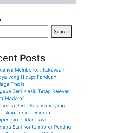
h
Search
cent Posts
uanya Membentuk Kekayaan
aya yang Hidup: Panduan
aga Tradisi
apa Seni Klasik Tetap Relevan
ra Modern?
aimana Serta Kebiasaan yang
ariskan Turun-Temurun
pengaruhi Identitas?
gapa Seni Kontemporer Penting