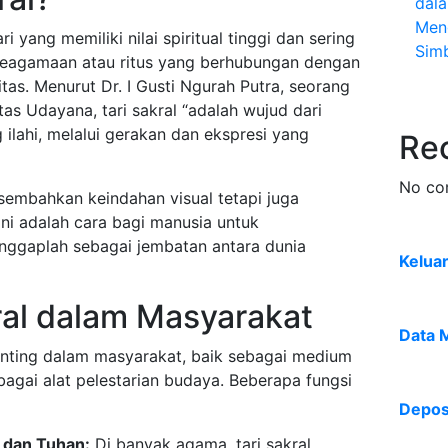
dal
Men
ri yang memiliki nilai spiritual tinggi dan sering
Sim
keagamaan atau ritus yang berhubungan dengan
tas. Menurut Dr. I Gusti Ngurah Putra, seorang
tas Udayana, tari sakral “adalah wujud dari
lahi, melalui gerakan dan ekspresi yang
Re
No co
sembahkan keindahan visual tetapi juga
Ini adalah cara bagi manusia untuk
nggaplah sebagai jembatan antara dunia
Kelua
ral dalam Masyarakat
Data 
enting dalam masyarakat, baik sebagai medium
bagai alat pelestarian budaya. Beberapa fungsi
Deposi
 dan Tuhan:
Di banyak agama, tari sakral