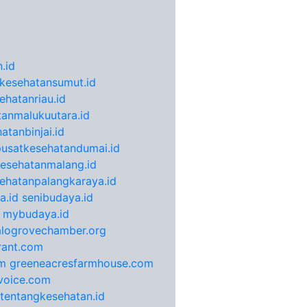
.id
kesehatansumut.id
ehatanriau.id
anmalukuutara.id
atanbinjai.id
pusatkesehatandumai.id
esehatanmalang.id
ehatanpalangkaraya.id
a.id
senibudaya.id
mybudaya.id
alogrovechamber.org
rant.com
m
greeneacresfarmhouse.com
voice.com
otentangkesehatan.id