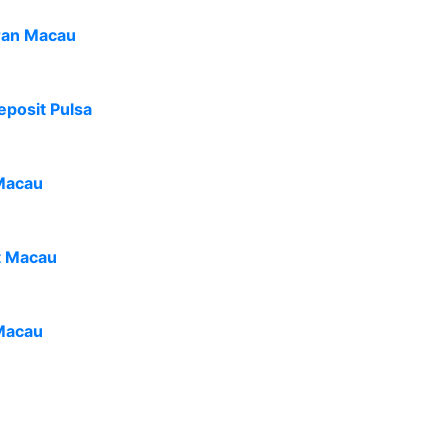
ran Macau
eposit Pulsa
Macau
t Macau
Macau