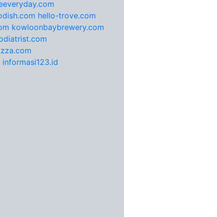
feeveryday.com
odish.com
hello-trove.com
com
kowloonbaybrewery.com
diatrist.com
pizza.com
informasi123.id