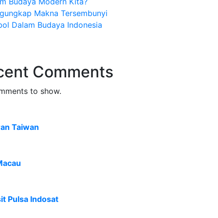
am Budaya Modern Kita?
gungkap Makna Tersembunyi
bol Dalam Budaya Indonesia
cent Comments
mments to show.
ran Taiwan
Macau
t Pulsa Indosat