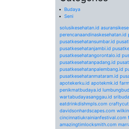
Budaya
Seni
solusikesehatan.id
asuransikese
perencanaandinaskesehatan.id
pusatkesehatansumbar.id
pusat
pusatkesehatanjambi.id
pusatke
pusatkesehatangorontalo.id
pu
pusatkesehatanpadang.id
pusat
pusatkesehatanpalembang.id
p
pusatkesehatanmataram.id
pus
apotekerku.id
apotekmk.id
farm
penikmatbudaya.id
lumbungbud
wartabudayasanggau.id
sribuda
eatdrinkdishmpls.com
craftycu
davidsonhardscapes.com
wilki
cincinnatiukrainianfestival.com
amazingtimlocksmith.com
marr