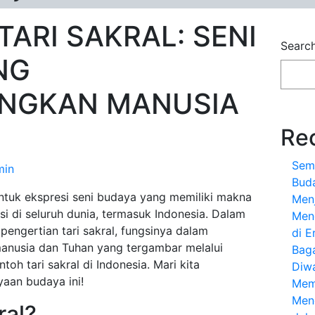
ARI SAKRAL: SENI
Searc
NG
NGKAN MANUSIA
Re
Sem
min
Bud
bentuk ekspresi seni budaya yang memiliki makna
Menj
i di seluruh dunia, termasuk Indonesia. Dalam
Meng
i pengertian tari sakral, fungsinya dalam
di E
anusia dan Tuhan yang tergambar melalui
Bag
toh tari sakral di Indonesia. Mari kita
Diw
aan budaya ini!
Mem
Men
ral?