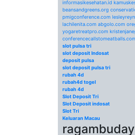
informasikesehatan.id
kamuskes
beansandgreens.org
conservati
pmigconference.com
lesleyrey
lachilenita.com
abgolo.com
ore
yogaretreatpro.com
kristenjan
conferencecallstomeatballs.co
slot pulsa tri
slot deposit Indosat
deposit pulsa
slot deposit pulsa tri
rubah 4d
rubah4d togel
rubah 4d
Slot Deposit Tri
Slot Deposit indosat
Slot Tri
Keluaran Macau
ragambudaya