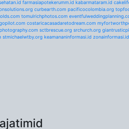
ehatan.id
farmasiapotekerumm.id
kabarmataram.id
cakeli
onsolutions.org
curbearth.com
pacificocolombia.org
topfo
nolds.com
tomulrichphotos.com
eventfulweddingplanning.
gopilot.com
costaricacasadaretodream.com
myfortworthpo
ephotography.com
sctbrescue.org
srchurch.org
giantrustic
m
stmichaelwtby.org
keamananinformasi.id
zonainformasi.id
jatimid