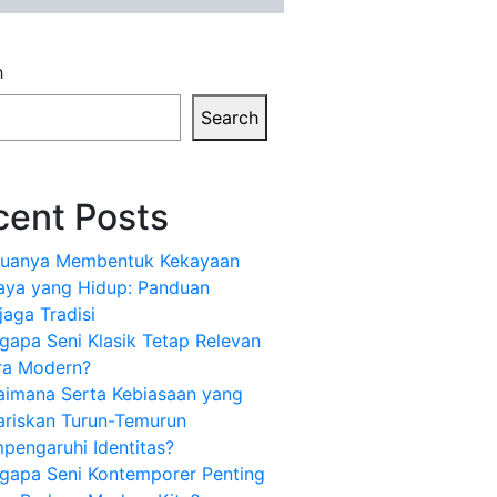
h
Search
cent Posts
uanya Membentuk Kekayaan
aya yang Hidup: Panduan
aga Tradisi
apa Seni Klasik Tetap Relevan
ra Modern?
aimana Serta Kebiasaan yang
ariskan Turun-Temurun
pengaruhi Identitas?
gapa Seni Kontemporer Penting