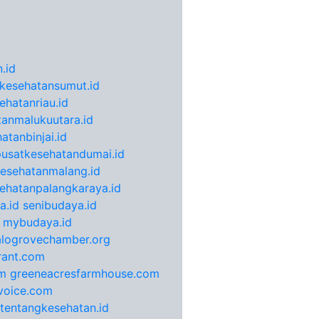
.id
kesehatansumut.id
ehatanriau.id
anmalukuutara.id
atanbinjai.id
pusatkesehatandumai.id
esehatanmalang.id
ehatanpalangkaraya.id
a.id
senibudaya.id
mybudaya.id
alogrovechamber.org
rant.com
m
greeneacresfarmhouse.com
voice.com
otentangkesehatan.id