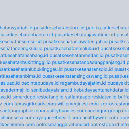
hatansyariah.id
pusatkesehatanstore.id
pabrikalatkesehatan
pusatkesehatanbanten.id
pusatkesehatanjawatimur.id
pusat
kesehatansumsel.id
pusatkesehatanjawatengah.id
pusatkes
sehatanbengkulu.id
pusatkesehatanmaluku.id
pusatkesehat
satkesehatansabang.id
pusatkesehatanmedan.id
pusatkeseh
kesehatanbukittinggi.id
pusatkesehatanpadangpanjang.id
usatkesehatanlubuklinggau.id
pusatkesehatansolo.id
pusatk
atkesehatanbima.id
pusatkesehatansingkawang.id
pusatkes
asiuad.id
pecintabudaya.id
ragambudayajatim.id
budayakit
ayadermaji.id
senibudayaislam.id
kebudayaantanahdatar.id
ya.id
simerdupolresbatang.id
satlantaspolresklaten.id
buff
tz.com
texasgirlreads.com
williemcginest.com
zorrosrestau
nsactiongraphics.com
guiltybunnies.com
acemgmtgroup.co
fullhousesa.com
oyaguerefineart.com
healthywife.com
pbc
akechimmo.com
polresmanggaraitimur.id
polrestoba.id
inf