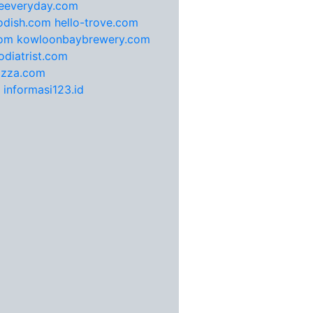
feeveryday.com
odish.com
hello-trove.com
com
kowloonbaybrewery.com
diatrist.com
pizza.com
informasi123.id