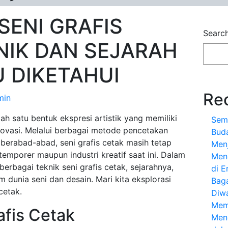
ENI GRAFIS
Searc
NIK DAN SEJARAH
 DIKETAHUI
Re
min
ah satu bentuk ekspresi artistik yang memiliki
Sem
inovasi. Melalui berbagai metode pencetakan
Bud
erabad-abad, seni grafis cetak masih tetap
Menj
emporer maupun industri kreatif saat ini. Dalam
Meng
berbagai teknik seni grafis cetak, sejarahnya,
di E
m dunia seni dan desain. Mari kita eksplorasi
Bag
cetak.
Diw
Mem
afis Cetak
Men