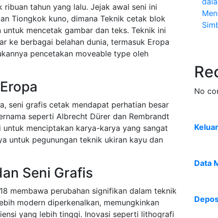
dal
k ribuan tahun yang lalu. Jejak awal seni ini
Men
man Tiongkok kuno, dimana Teknik cetak blok
Sim
 untuk mencetak gambar dan teks. Teknik ini
 ke berbagai belahan dunia, termasuk Eropa
ukannya pencetakan moveable type oleh
Re
 Eropa
No co
, seni grafis cetak mendapat perhatian besar
ternama seperti Albrecht Dürer dan Rembrandt
Kelua
i untuk menciptakan karya-karya yang sangat
nya untuk pegunungan teknik ukiran kayu dan
Data 
dan Seni Grafis
e-18 membawa perubahan signifikan dalam teknik
Deposi
lebih modern diperkenalkan, memungkinkan
ensi yang lebih tinggi. Inovasi seperti lithografi