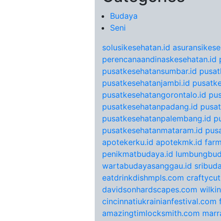
Budaya
Seni
solusikesehatan.id
asuransikese
perencanaandinaskesehatan.id
pusatkesehatansumbar.id
pusat
pusatkesehatanjambi.id
pusatke
pusatkesehatangorontalo.id
pu
pusatkesehatanpadang.id
pusat
pusatkesehatanpalembang.id
p
pusatkesehatanmataram.id
pus
apotekerku.id
apotekmk.id
farm
penikmatbudaya.id
lumbungbud
wartabudayasanggau.id
sribuda
eatdrinkdishmpls.com
craftycu
davidsonhardscapes.com
wilki
cincinnatiukrainianfestival.com
amazingtimlocksmith.com
marr