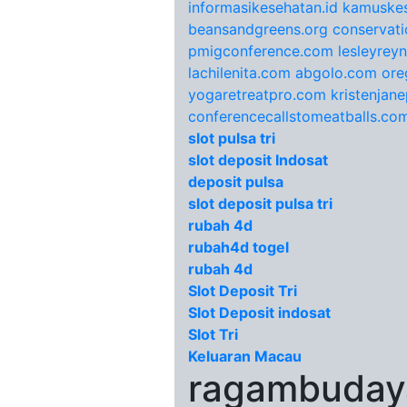
informasikesehatan.id
kamuskes
beansandgreens.org
conservati
pmigconference.com
lesleyrey
lachilenita.com
abgolo.com
ore
yogaretreatpro.com
kristenjan
conferencecallstomeatballs.co
slot pulsa tri
slot deposit Indosat
deposit pulsa
slot deposit pulsa tri
rubah 4d
rubah4d togel
rubah 4d
Slot Deposit Tri
Slot Deposit indosat
Slot Tri
Keluaran Macau
ragambudaya