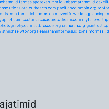
ehatan.id
farmasiapotekerumm.id
kabarmataram.id
cakeli
onsolutions.org
curbearth.com
pacificocolombia.org
topfo
nolds.com
tomulrichphotos.com
eventfulweddingplanning.
gopilot.com
costaricacasadaretodream.com
myfortworthpo
ephotography.com
sctbrescue.org
srchurch.org
giantrustic
m
stmichaelwtby.org
keamananinformasi.id
zonainformasi.id
jatimid