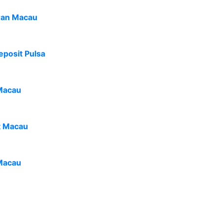
ran Macau
eposit Pulsa
Macau
t Macau
Macau