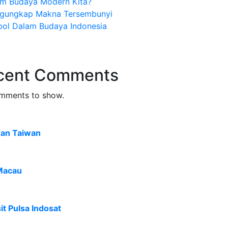
am Budaya Modern Kita?
gungkap Makna Tersembunyi
bol Dalam Budaya Indonesia
cent Comments
mments to show.
ran Taiwan
Macau
t Pulsa Indosat