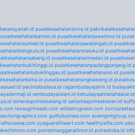
hatansyariah.id
pusatkesehatanstore.id
pabrikalatkesehatan
pusatkesehatanbanten.id
pusatkesehatanjawatimur.id
pusat
kesehatansumsel.id
pusatkesehatanjawatengah.id
pusatkes
sehatanbengkulu.id
pusatkesehatanmaluku.id
pusatkesehat
satkesehatansabang.id
pusatkesehatanmedan.id
pusatkeseh
kesehatanbukittinggi.id
pusatkesehatanpadangpanjang.id
usatkesehatanlubuklinggau.id
pusatkesehatansolo.id
pusatk
atkesehatanbima.id
pusatkesehatansingkawang.id
pusatkes
asiuad.id
pecintabudaya.id
ragambudayajatim.id
budayakit
ayadermaji.id
senibudayaislam.id
kebudayaantanahdatar.id
ya.id
simerdupolresbatang.id
satlantaspolresklaten.id
buff
tz.com
texasgirlreads.com
williemcginest.com
zorrosrestau
nsactiongraphics.com
guiltybunnies.com
acemgmtgroup.co
fullhousesa.com
oyaguerefineart.com
healthywife.com
pbc
akechimmo.com
polresmanggaraitimur.id
polrestoba.id
inf