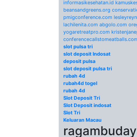
informasikesehatan.id
kamuskes
beansandgreens.org
conservati
pmigconference.com
lesleyrey
lachilenita.com
abgolo.com
ore
yogaretreatpro.com
kristenjan
conferencecallstomeatballs.co
slot pulsa tri
slot deposit Indosat
deposit pulsa
slot deposit pulsa tri
rubah 4d
rubah4d togel
rubah 4d
Slot Deposit Tri
Slot Deposit indosat
Slot Tri
Keluaran Macau
ragambudaya