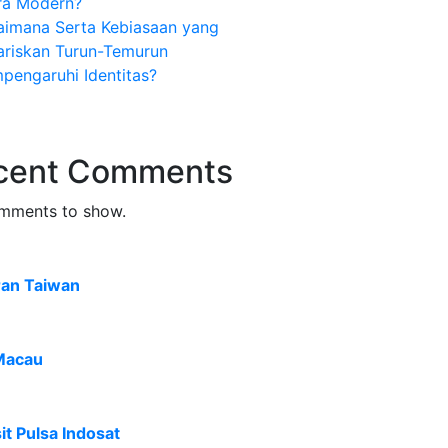
ra Modern?
aimana Serta Kebiasaan yang
ariskan Turun-Temurun
pengaruhi Identitas?
cent Comments
mments to show.
ran Taiwan
Macau
t Pulsa Indosat