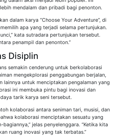
ung dalam aksi menjadi lebih populer. Ini
ebih mendalam dan pribadi bagi penonton.
mukan dalam karya “Choose Your Adventure”, di
memilih apa yang terjadi selama pertunjukan.
unci,” kata sutradara pertunjukan tersebut.
ntara penampil dan penonton.”
s Disiplin
ans semakin cenderung untuk berkolaborasi
Seniman mengekplorasi penggabungan berjalan,
men lainnya untuk menciptakan pengalaman yang
orasi ini membuka pintu bagi inovasi dan
aya tarik karya seni tersebut.
toh kolaborasi antara seniman tari, musisi, dan
 bahwa kolaborasi menciptakan sesuatu yang
n-bagiannya,” jelas penyelenggara. “Ketika kita
an ruang inovasi yang tak terbatas.”