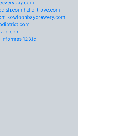
feeveryday.com
odish.com
hello-trove.com
com
kowloonbaybrewery.com
diatrist.com
pizza.com
informasi123.id