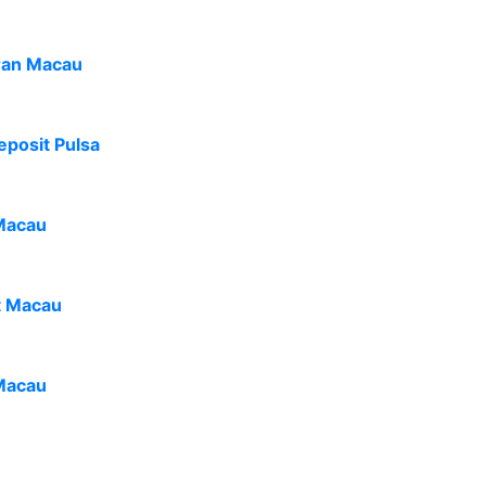
ran Macau
eposit Pulsa
Macau
t Macau
Macau