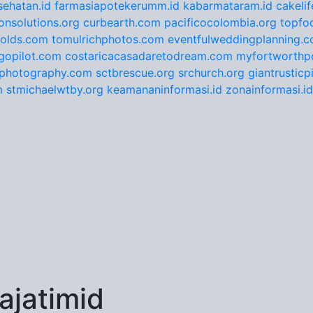
ehatan.id
farmasiapotekerumm.id
kabarmataram.id
cakeli
onsolutions.org
curbearth.com
pacificocolombia.org
topfo
nolds.com
tomulrichphotos.com
eventfulweddingplanning.
gopilot.com
costaricacasadaretodream.com
myfortworthpo
ephotography.com
sctbrescue.org
srchurch.org
giantrustic
m
stmichaelwtby.org
keamananinformasi.id
zonainformasi.id
jatimid