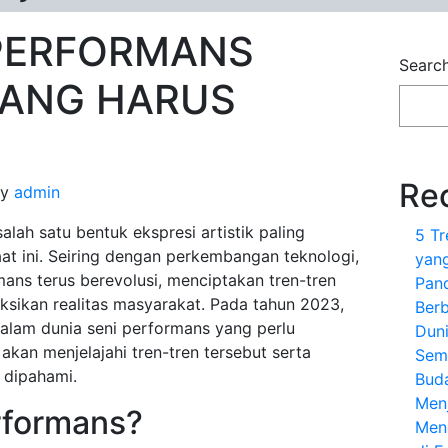
 PERFORMANS
Searc
YANG HARUS
Re
y
admin
alah satu bentuk ekspresi artistik paling
5 T
aat ini. Seiring dengan perkembangan teknologi,
yang
mans terus berevolusi, menciptakan tren-tren
Pan
sikan realitas masyarakat. Pada tahun 2023,
Berb
alam dunia seni performans yang perlu
Dun
a akan menjelajahi tren-tren tersebut serta
Sem
 dipahami.
Bud
Menj
rformans?
Meng