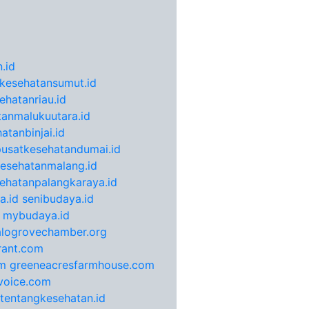
.id
kesehatansumut.id
ehatanriau.id
anmalukuutara.id
atanbinjai.id
pusatkesehatandumai.id
esehatanmalang.id
ehatanpalangkaraya.id
a.id
senibudaya.id
mybudaya.id
alogrovechamber.org
rant.com
m
greeneacresfarmhouse.com
voice.com
otentangkesehatan.id