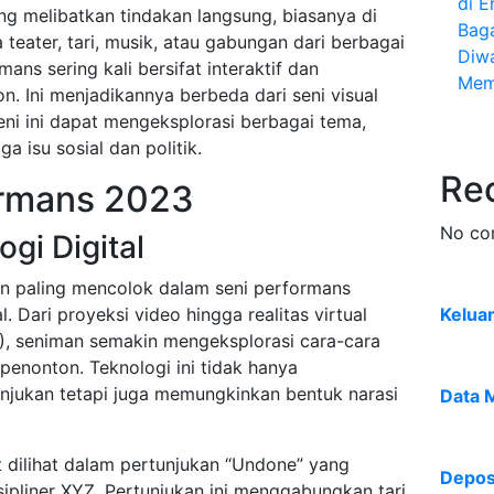
di E
ng melibatkan tindakan langsung, biasanya di
Bag
 teater, tari, musik, atau gabungan dari berbagai
Diw
mans sering kali bersifat interaktif dan
Mem
n. Ini menjadikannya berbeda dari seni visual
 seni ini dapat mengeksplorasi berbagai tema,
ga isu sosial dan politik.
Re
ormans 2023
No co
ogi Digital
en paling mencolok dalam seni performans
l. Dari proyeksi video hingga realitas virtual
Kelua
), seniman semakin mengeksplorasi cara-cara
penonton. Teknologi ini tidak hanya
jukan tetapi juga memungkinkan bentuk narasi
Data 
t dilihat dalam pertunjukan “Undone” yang
Deposi
sipliner XYZ. Pertunjukan ini menggabungkan tari