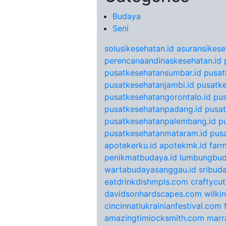
Budaya
Seni
solusikesehatan.id
asuransikese
perencanaandinaskesehatan.id
pusatkesehatansumbar.id
pusat
pusatkesehatanjambi.id
pusatke
pusatkesehatangorontalo.id
pu
pusatkesehatanpadang.id
pusat
pusatkesehatanpalembang.id
p
pusatkesehatanmataram.id
pus
apotekerku.id
apotekmk.id
farm
penikmatbudaya.id
lumbungbud
wartabudayasanggau.id
sribuda
eatdrinkdishmpls.com
craftycu
davidsonhardscapes.com
wilki
cincinnatiukrainianfestival.com
amazingtimlocksmith.com
marr