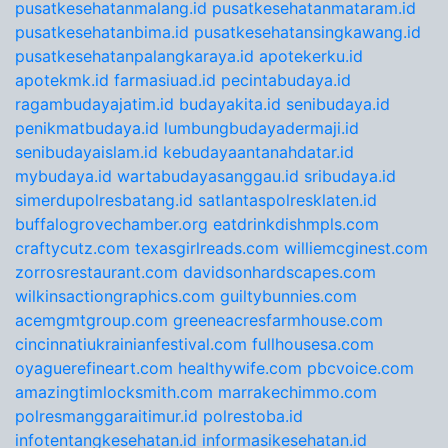
pusatkesehatanmalang.id
pusatkesehatanmataram.id
pusatkesehatanbima.id
pusatkesehatansingkawang.id
pusatkesehatanpalangkaraya.id
apotekerku.id
apotekmk.id
farmasiuad.id
pecintabudaya.id
ragambudayajatim.id
budayakita.id
senibudaya.id
penikmatbudaya.id
lumbungbudayadermaji.id
senibudayaislam.id
kebudayaantanahdatar.id
mybudaya.id
wartabudayasanggau.id
sribudaya.id
simerdupolresbatang.id
satlantaspolresklaten.id
buffalogrovechamber.org
eatdrinkdishmpls.com
craftycutz.com
texasgirlreads.com
williemcginest.com
zorrosrestaurant.com
davidsonhardscapes.com
wilkinsactiongraphics.com
guiltybunnies.com
acemgmtgroup.com
greeneacresfarmhouse.com
cincinnatiukrainianfestival.com
fullhousesa.com
oyaguerefineart.com
healthywife.com
pbcvoice.com
amazingtimlocksmith.com
marrakechimmo.com
polresmanggaraitimur.id
polrestoba.id
infotentangkesehatan.id
informasikesehatan.id