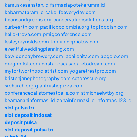
kamuskesehatan.id
farmasiapotekerumm.id
kabarmataram.id
cakelifeeveryday.com
beansandgreens.org
conservationsolutions.org
curbearth.com
pacificocolombia.org
topfoodish.com
hello-trove.com
pmigconference.com
lesleyreynolds.com
tomulrichphotos.com
eventfulweddingplanning.com
kowloonbaybrewery.com
lachilenita.com
abgolo.com
oregopilot.com
costaricacasadaretodream.com
myfortworthpodiatrist.com
yogaretreatpro.com
kristenjanephotography.com
sctbrescue.org
srchurch.org
giantrusticpizza.com
conferencecallstomeatballs.com
stmichaelwtby.org
keamananinformasi.id
zonainformasi.id
informasi123.id
slot pulsa tri
slot deposit Indosat
deposit pulsa
slot deposit pulsa tri