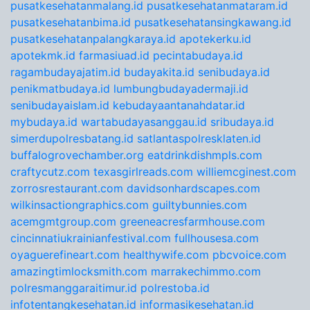
pusatkesehatanmalang.id
pusatkesehatanmataram.id
pusatkesehatanbima.id
pusatkesehatansingkawang.id
pusatkesehatanpalangkaraya.id
apotekerku.id
apotekmk.id
farmasiuad.id
pecintabudaya.id
ragambudayajatim.id
budayakita.id
senibudaya.id
penikmatbudaya.id
lumbungbudayadermaji.id
senibudayaislam.id
kebudayaantanahdatar.id
mybudaya.id
wartabudayasanggau.id
sribudaya.id
simerdupolresbatang.id
satlantaspolresklaten.id
buffalogrovechamber.org
eatdrinkdishmpls.com
craftycutz.com
texasgirlreads.com
williemcginest.com
zorrosrestaurant.com
davidsonhardscapes.com
wilkinsactiongraphics.com
guiltybunnies.com
acemgmtgroup.com
greeneacresfarmhouse.com
cincinnatiukrainianfestival.com
fullhousesa.com
oyaguerefineart.com
healthywife.com
pbcvoice.com
amazingtimlocksmith.com
marrakechimmo.com
polresmanggaraitimur.id
polrestoba.id
infotentangkesehatan.id
informasikesehatan.id