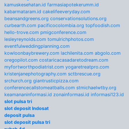
kamuskesehatan.id
farmasiapotekerumm.id
kabarmataram.id
cakelifeeveryday.com
beansandgreens.org
conservationsolutions.org
curbearth.com
pacificocolombia.org
topfoodish.com
hello-trove.com
pmigconference.com
lesleyreynolds.com
tomulrichphotos.com
eventfulweddingplanning.com
kowloonbaybrewery.com
lachilenita.com
abgolo.com
oregopilot.com
costaricacasadaretodream.com
myfortworthpodiatrist.com
yogaretreatpro.com
kristenjanephotography.com
sctbrescue.org
srchurch.org
giantrusticpizza.com
conferencecallstomeatballs.com
stmichaelwtby.org
keamananinformasi.id
zonainformasi.id
informasi123.id
slot pulsa tri
slot deposit Indosat
deposit pulsa
slot deposit pulsa tri