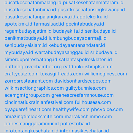
pusatkesehatanmalang.id
pusatkesehatanmataram.id
pusatkesehatanbima.id
pusatkesehatansingkawang.id
pusatkesehatanpalangkaraya.id
apotekerku.id
apotekmk.id
farmasiuad.id
pecintabudaya.id
ragambudayajatim.id
budayakita.id
senibudaya.id
penikmatbudaya.id
lumbungbudayadermaji.id
senibudayaislam.id
kebudayaantanahdatar.id
mybudaya.id
wartabudayasanggau.id
sribudaya.id
simerdupolresbatang.id
satlantaspolresklaten.id
buffalogrovechamber.org
eatdrinkdishmpls.com
craftycutz.com
texasgirlreads.com
williemcginest.com
zorrosrestaurant.com
davidsonhardscapes.com
wilkinsactiongraphics.com
guiltybunnies.com
acemgmtgroup.com
greeneacresfarmhouse.com
cincinnatiukrainianfestival.com
fullhousesa.com
oyaguerefineart.com
healthywife.com
pbcvoice.com
amazingtimlocksmith.com
marrakechimmo.com
polresmanggaraitimur.id
polrestoba.id
infotentangkesehatan.id
informasikesehatan.id