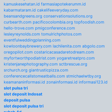
kamuskesehatan.id
farmasiapotekerumm.id
kabarmataram.id
cakelifeeveryday.com
beansandgreens.org
conservationsolutions.org
curbearth.com
pacificocolombia.org
topfoodish.com
hello-trove.com
pmigconference.com
lesleyreynolds.com
tomulrichphotos.com
eventfulweddingplanning.com
kowloonbaybrewery.com
lachilenita.com
abgolo.com
oregopilot.com
costaricacasadaretodream.com
myfortworthpodiatrist.com
yogaretreatpro.com
kristenjanephotography.com
sctbrescue.org
srchurch.org
giantrusticpizza.com
conferencecallstomeatballs.com
stmichaelwtby.org
keamananinformasi.id
zonainformasi.id
informasi123.id
slot pulsa tri
slot deposit Indosat
deposit pulsa
slot deposit pulsa tri