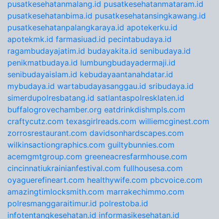
pusatkesehatanmalang.id
pusatkesehatanmataram.id
pusatkesehatanbima.id
pusatkesehatansingkawang.id
pusatkesehatanpalangkaraya.id
apotekerku.id
apotekmk.id
farmasiuad.id
pecintabudaya.id
ragambudayajatim.id
budayakita.id
senibudaya.id
penikmatbudaya.id
lumbungbudayadermaji.id
senibudayaislam.id
kebudayaantanahdatar.id
mybudaya.id
wartabudayasanggau.id
sribudaya.id
simerdupolresbatang.id
satlantaspolresklaten.id
buffalogrovechamber.org
eatdrinkdishmpls.com
craftycutz.com
texasgirlreads.com
williemcginest.com
zorrosrestaurant.com
davidsonhardscapes.com
wilkinsactiongraphics.com
guiltybunnies.com
acemgmtgroup.com
greeneacresfarmhouse.com
cincinnatiukrainianfestival.com
fullhousesa.com
oyaguerefineart.com
healthywife.com
pbcvoice.com
amazingtimlocksmith.com
marrakechimmo.com
polresmanggaraitimur.id
polrestoba.id
infotentangkesehatan.id
informasikesehatan.id