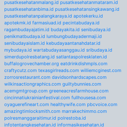
pusatkesehatanmalang.id
pusatkesehatanmataram.id
pusatkesehatanbima.id
pusatkesehatansingkawang.id
pusatkesehatanpalangkaraya.id
apotekerku.id
apotekmk.id
farmasiuad.id
pecintabudaya.id
ragambudayajatim.id
budayakita.id
senibudaya.id
penikmatbudaya.id
lumbungbudayadermaji.id
senibudayaislam.id
kebudayaantanahdatar.id
mybudaya.id
wartabudayasanggau.id
sribudaya.id
simerdupolresbatang.id
satlantaspolresklaten.id
buffalogrovechamber.org
eatdrinkdishmpls.com
craftycutz.com
texasgirlreads.com
williemcginest.com
zorrosrestaurant.com
davidsonhardscapes.com
wilkinsactiongraphics.com
guiltybunnies.com
acemgmtgroup.com
greeneacresfarmhouse.com
cincinnatiukrainianfestival.com
fullhousesa.com
oyaguerefineart.com
healthywife.com
pbcvoice.com
amazingtimlocksmith.com
marrakechimmo.com
polresmanggaraitimur.id
polrestoba.id
infotentangkesehatan.id
informasikesehatan.id