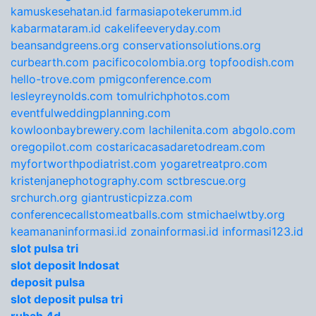
kamuskesehatan.id
farmasiapotekerumm.id
kabarmataram.id
cakelifeeveryday.com
beansandgreens.org
conservationsolutions.org
curbearth.com
pacificocolombia.org
topfoodish.com
hello-trove.com
pmigconference.com
lesleyreynolds.com
tomulrichphotos.com
eventfulweddingplanning.com
kowloonbaybrewery.com
lachilenita.com
abgolo.com
oregopilot.com
costaricacasadaretodream.com
myfortworthpodiatrist.com
yogaretreatpro.com
kristenjanephotography.com
sctbrescue.org
srchurch.org
giantrusticpizza.com
conferencecallstomeatballs.com
stmichaelwtby.org
keamananinformasi.id
zonainformasi.id
informasi123.id
slot pulsa tri
slot deposit Indosat
deposit pulsa
slot deposit pulsa tri