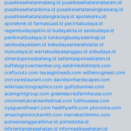
pusatkesehatanmalang.id
pusatkesehatanmataram.id
pusatkesehatanbima.id
pusatkesehatansingkawang.id
pusatkesehatanpalangkaraya.id
apotekerku.id
apotekmk.id
farmasiuad.id
pecintabudaya.id
ragambudayajatim.id
budayakita.id
senibudaya.id
penikmatbudaya.id
lumbungbudayadermaji.id
senibudayaislam.id
kebudayaantanahdatar.id
mybudaya.id
wartabudayasanggau.id
sribudaya.id
simerdupolresbatang.id
satlantaspolresklaten.id
buffalogrovechamber.org
eatdrinkdishmpls.com
craftycutz.com
texasgirlreads.com
williemcginest.com
zorrosrestaurant.com
davidsonhardscapes.com
wilkinsactiongraphics.com
guiltybunnies.com
acemgmtgroup.com
greeneacresfarmhouse.com
cincinnatiukrainianfestival.com
fullhousesa.com
oyaguerefineart.com
healthywife.com
pbcvoice.com
amazingtimlocksmith.com
marrakechimmo.com
polresmanggaraitimur.id
polrestoba.id
infotentangkesehatan.id
informasikesehatan.id