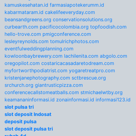
kamuskesehatan.id
farmasiapotekerumm.id
kabarmataram.id
cakelifeeveryday.com
beansandgreens.org
conservationsolutions.org
curbearth.com
pacificocolombia.org
topfoodish.com
hello-trove.com
pmigconference.com
lesleyreynolds.com
tomulrichphotos.com
eventfulweddingplanning.com
kowloonbaybrewery.com
lachilenita.com
abgolo.com
oregopilot.com
costaricacasadaretodream.com
myfortworthpodiatrist.com
yogaretreatpro.com
kristenjanephotography.com
sctbrescue.org
srchurch.org
giantrusticpizza.com
conferencecallstomeatballs.com
stmichaelwtby.org
keamananinformasi.id
zonainformasi.id
informasi123.id
slot pulsa tri
slot deposit Indosat
deposit pulsa
slot deposit pulsa tri