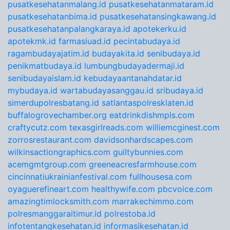
pusatkesehatanmalang.id
pusatkesehatanmataram.id
pusatkesehatanbima.id
pusatkesehatansingkawang.id
pusatkesehatanpalangkaraya.id
apotekerku.id
apotekmk.id
farmasiuad.id
pecintabudaya.id
ragambudayajatim.id
budayakita.id
senibudaya.id
penikmatbudaya.id
lumbungbudayadermaji.id
senibudayaislam.id
kebudayaantanahdatar.id
mybudaya.id
wartabudayasanggau.id
sribudaya.id
simerdupolresbatang.id
satlantaspolresklaten.id
buffalogrovechamber.org
eatdrinkdishmpls.com
craftycutz.com
texasgirlreads.com
williemcginest.com
zorrosrestaurant.com
davidsonhardscapes.com
wilkinsactiongraphics.com
guiltybunnies.com
acemgmtgroup.com
greeneacresfarmhouse.com
cincinnatiukrainianfestival.com
fullhousesa.com
oyaguerefineart.com
healthywife.com
pbcvoice.com
amazingtimlocksmith.com
marrakechimmo.com
polresmanggaraitimur.id
polrestoba.id
infotentangkesehatan.id
informasikesehatan.id