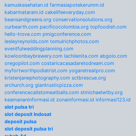
kamuskesehatan.id
farmasiapotekerumm.id
kabarmataram.id
cakelifeeveryday.com
beansandgreens.org
conservationsolutions.org
curbearth.com
pacificocolombia.org
topfoodish.com
hello-trove.com
pmigconference.com
lesleyreynolds.com
tomulrichphotos.com
eventfulweddingplanning.com
kowloonbaybrewery.com
lachilenita.com
abgolo.com
oregopilot.com
costaricacasadaretodream.com
myfortworthpodiatrist.com
yogaretreatpro.com
kristenjanephotography.com
sctbrescue.org
srchurch.org
giantrusticpizza.com
conferencecallstomeatballs.com
stmichaelwtby.org
keamananinformasi.id
zonainformasi.id
informasi123.id
slot pulsa tri
slot deposit Indosat
deposit pulsa
slot deposit pulsa tri