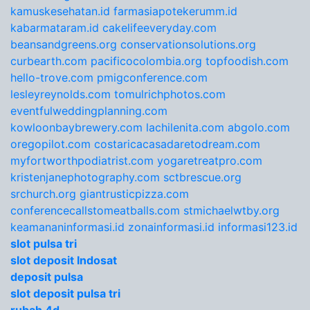
kamuskesehatan.id
farmasiapotekerumm.id
kabarmataram.id
cakelifeeveryday.com
beansandgreens.org
conservationsolutions.org
curbearth.com
pacificocolombia.org
topfoodish.com
hello-trove.com
pmigconference.com
lesleyreynolds.com
tomulrichphotos.com
eventfulweddingplanning.com
kowloonbaybrewery.com
lachilenita.com
abgolo.com
oregopilot.com
costaricacasadaretodream.com
myfortworthpodiatrist.com
yogaretreatpro.com
kristenjanephotography.com
sctbrescue.org
srchurch.org
giantrusticpizza.com
conferencecallstomeatballs.com
stmichaelwtby.org
keamananinformasi.id
zonainformasi.id
informasi123.id
slot pulsa tri
slot deposit Indosat
deposit pulsa
slot deposit pulsa tri