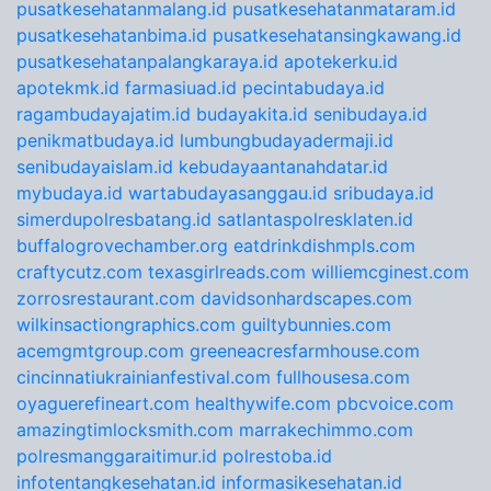
pusatkesehatanmalang.id
pusatkesehatanmataram.id
pusatkesehatanbima.id
pusatkesehatansingkawang.id
pusatkesehatanpalangkaraya.id
apotekerku.id
apotekmk.id
farmasiuad.id
pecintabudaya.id
ragambudayajatim.id
budayakita.id
senibudaya.id
penikmatbudaya.id
lumbungbudayadermaji.id
senibudayaislam.id
kebudayaantanahdatar.id
mybudaya.id
wartabudayasanggau.id
sribudaya.id
simerdupolresbatang.id
satlantaspolresklaten.id
buffalogrovechamber.org
eatdrinkdishmpls.com
craftycutz.com
texasgirlreads.com
williemcginest.com
zorrosrestaurant.com
davidsonhardscapes.com
wilkinsactiongraphics.com
guiltybunnies.com
acemgmtgroup.com
greeneacresfarmhouse.com
cincinnatiukrainianfestival.com
fullhousesa.com
oyaguerefineart.com
healthywife.com
pbcvoice.com
amazingtimlocksmith.com
marrakechimmo.com
polresmanggaraitimur.id
polrestoba.id
infotentangkesehatan.id
informasikesehatan.id