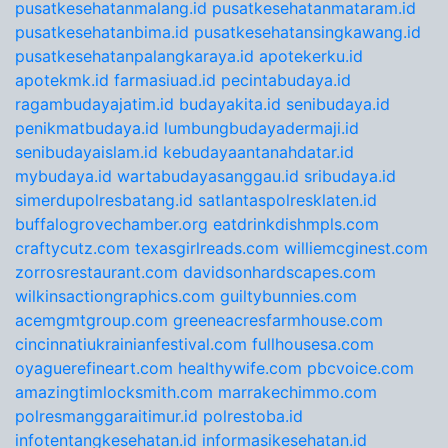
pusatkesehatanmalang.id
pusatkesehatanmataram.id
pusatkesehatanbima.id
pusatkesehatansingkawang.id
pusatkesehatanpalangkaraya.id
apotekerku.id
apotekmk.id
farmasiuad.id
pecintabudaya.id
ragambudayajatim.id
budayakita.id
senibudaya.id
penikmatbudaya.id
lumbungbudayadermaji.id
senibudayaislam.id
kebudayaantanahdatar.id
mybudaya.id
wartabudayasanggau.id
sribudaya.id
simerdupolresbatang.id
satlantaspolresklaten.id
buffalogrovechamber.org
eatdrinkdishmpls.com
craftycutz.com
texasgirlreads.com
williemcginest.com
zorrosrestaurant.com
davidsonhardscapes.com
wilkinsactiongraphics.com
guiltybunnies.com
acemgmtgroup.com
greeneacresfarmhouse.com
cincinnatiukrainianfestival.com
fullhousesa.com
oyaguerefineart.com
healthywife.com
pbcvoice.com
amazingtimlocksmith.com
marrakechimmo.com
polresmanggaraitimur.id
polrestoba.id
infotentangkesehatan.id
informasikesehatan.id