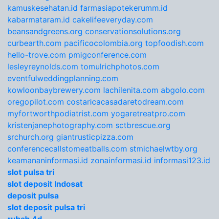
kamuskesehatan.id
farmasiapotekerumm.id
kabarmataram.id
cakelifeeveryday.com
beansandgreens.org
conservationsolutions.org
curbearth.com
pacificocolombia.org
topfoodish.com
hello-trove.com
pmigconference.com
lesleyreynolds.com
tomulrichphotos.com
eventfulweddingplanning.com
kowloonbaybrewery.com
lachilenita.com
abgolo.com
oregopilot.com
costaricacasadaretodream.com
myfortworthpodiatrist.com
yogaretreatpro.com
kristenjanephotography.com
sctbrescue.org
srchurch.org
giantrusticpizza.com
conferencecallstomeatballs.com
stmichaelwtby.org
keamananinformasi.id
zonainformasi.id
informasi123.id
slot pulsa tri
slot deposit Indosat
deposit pulsa
slot deposit pulsa tri