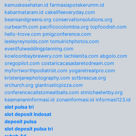
kamuskesehatan.id
farmasiapotekerumm.id
kabarmataram.id
cakelifeeveryday.com
beansandgreens.org
conservationsolutions.org
curbearth.com
pacificocolombia.org
topfoodish.com
hello-trove.com
pmigconference.com
lesleyreynolds.com
tomulrichphotos.com
eventfulweddingplanning.com
kowloonbaybrewery.com
lachilenita.com
abgolo.com
oregopilot.com
costaricacasadaretodream.com
myfortworthpodiatrist.com
yogaretreatpro.com
kristenjanephotography.com
sctbrescue.org
srchurch.org
giantrusticpizza.com
conferencecallstomeatballs.com
stmichaelwtby.org
keamananinformasi.id
zonainformasi.id
informasi123.id
slot pulsa tri
slot deposit Indosat
deposit pulsa
slot deposit pulsa tri