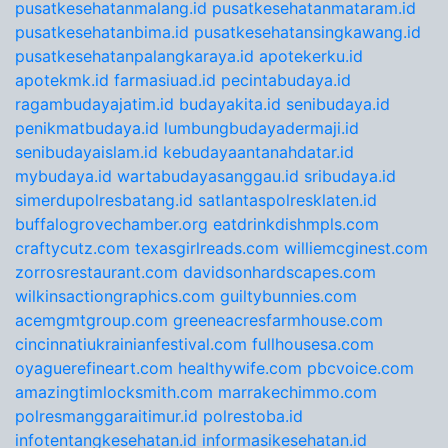
pusatkesehatanmalang.id
pusatkesehatanmataram.id
pusatkesehatanbima.id
pusatkesehatansingkawang.id
pusatkesehatanpalangkaraya.id
apotekerku.id
apotekmk.id
farmasiuad.id
pecintabudaya.id
ragambudayajatim.id
budayakita.id
senibudaya.id
penikmatbudaya.id
lumbungbudayadermaji.id
senibudayaislam.id
kebudayaantanahdatar.id
mybudaya.id
wartabudayasanggau.id
sribudaya.id
simerdupolresbatang.id
satlantaspolresklaten.id
buffalogrovechamber.org
eatdrinkdishmpls.com
craftycutz.com
texasgirlreads.com
williemcginest.com
zorrosrestaurant.com
davidsonhardscapes.com
wilkinsactiongraphics.com
guiltybunnies.com
acemgmtgroup.com
greeneacresfarmhouse.com
cincinnatiukrainianfestival.com
fullhousesa.com
oyaguerefineart.com
healthywife.com
pbcvoice.com
amazingtimlocksmith.com
marrakechimmo.com
polresmanggaraitimur.id
polrestoba.id
infotentangkesehatan.id
informasikesehatan.id