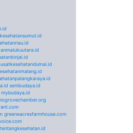
.id
kesehatansumut.id
ehatanriau.id
anmalukuutara.id
atanbinjai.id
pusatkesehatandumai.id
esehatanmalang.id
ehatanpalangkaraya.id
a.id
senibudaya.id
mybudaya.id
alogrovechamber.org
rant.com
m
greeneacresfarmhouse.com
voice.com
otentangkesehatan.id