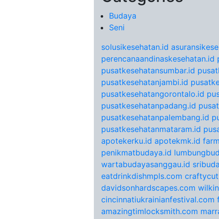
Budaya
Seni
solusikesehatan.id
asuransikese
perencanaandinaskesehatan.id
pusatkesehatansumbar.id
pusat
pusatkesehatanjambi.id
pusatke
pusatkesehatangorontalo.id
pu
pusatkesehatanpadang.id
pusat
pusatkesehatanpalembang.id
p
pusatkesehatanmataram.id
pus
apotekerku.id
apotekmk.id
farm
penikmatbudaya.id
lumbungbud
wartabudayasanggau.id
sribuda
eatdrinkdishmpls.com
craftycu
davidsonhardscapes.com
wilki
cincinnatiukrainianfestival.com
amazingtimlocksmith.com
marr