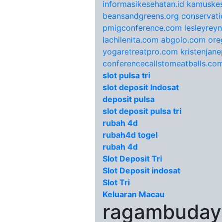
informasikesehatan.id
kamuskes
beansandgreens.org
conservati
pmigconference.com
lesleyrey
lachilenita.com
abgolo.com
ore
yogaretreatpro.com
kristenjan
conferencecallstomeatballs.co
slot pulsa tri
slot deposit Indosat
deposit pulsa
slot deposit pulsa tri
rubah 4d
rubah4d togel
rubah 4d
Slot Deposit Tri
Slot Deposit indosat
Slot Tri
Keluaran Macau
ragambudaya