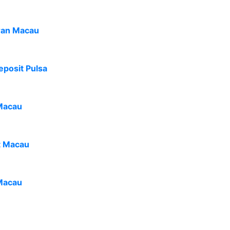
ran Macau
eposit Pulsa
Macau
t Macau
Macau