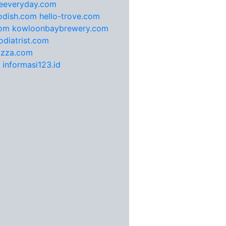
feeveryday.com
odish.com
hello-trove.com
com
kowloonbaybrewery.com
diatrist.com
pizza.com
informasi123.id