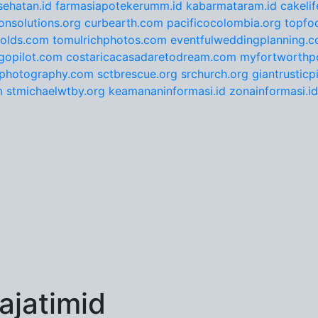
ehatan.id
farmasiapotekerumm.id
kabarmataram.id
cakeli
onsolutions.org
curbearth.com
pacificocolombia.org
topfo
nolds.com
tomulrichphotos.com
eventfulweddingplanning.
gopilot.com
costaricacasadaretodream.com
myfortworthpo
ephotography.com
sctbrescue.org
srchurch.org
giantrustic
m
stmichaelwtby.org
keamananinformasi.id
zonainformasi.id
jatimid