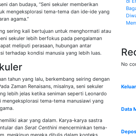
di E
 seni dan budaya, “Seni sekuler memberikan
Bag
uk mengeksplorasi tema-tema dan ide-ide yang
Diw
aran agama.”
Mem
ang sering kali bertujuan untuk menghormati atau
eni sekuler lebih berfokus pada pengalaman
 dapat meliputi perasaan, hubungan antar
Re
eksi terhadap kondisi manusia yang lebih luas.
kuler
No co
buan tahun yang lalu, berkembang seiring dengan
ada Zaman Renaisans, misalnya, seni sekuler
Kelua
ng lebih jelas ketika seniman seperti Leonardo
ai mengeksplorasi tema-tema manusiawi yang
agama.
Data 
 memiliki akar yang dalam. Karya-karya sastra
ntular dan
Serat Centhini
mencerminkan tema-
Deposi
m, meskipun mereka ditulis dalam konteks