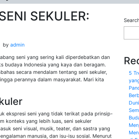
ENI SEKULER:
Searc
by
admin
cabang seni yang sering kali diperdebatkan dan
Re
ks budaya Indonesia yang kaya dan beragam.
embahas secara mendalam tentang seni sekuler,
5 T
a, hingga perannya dalam masyarakat. Mari kita
yang
Pan
Berb
kuler
Dun
Sem
k ekspresi seni yang tidak terikat pada prinsip-
Bud
 konteks yang lebih luas, seni sekuler
Menj
uk seni visual, musik, teater, dan sastra yang
Meng
pengalaman manusia, dan isu-isu sosial. Menurut