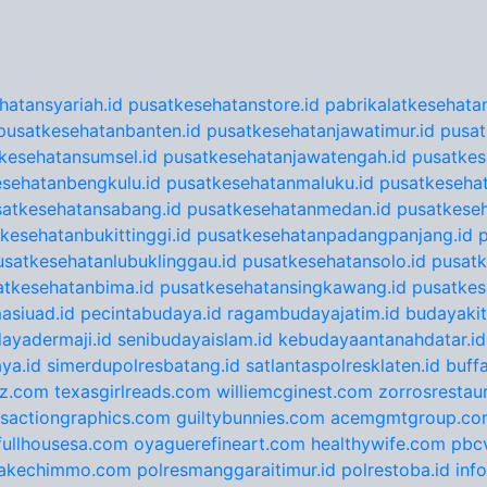
hatansyariah.id
pusatkesehatanstore.id
pabrikalatkesehatan
pusatkesehatanbanten.id
pusatkesehatanjawatimur.id
pusat
kesehatansumsel.id
pusatkesehatanjawatengah.id
pusatkes
sehatanbengkulu.id
pusatkesehatanmaluku.id
pusatkesehat
satkesehatansabang.id
pusatkesehatanmedan.id
pusatkeseh
kesehatanbukittinggi.id
pusatkesehatanpadangpanjang.id
usatkesehatanlubuklinggau.id
pusatkesehatansolo.id
pusatk
atkesehatanbima.id
pusatkesehatansingkawang.id
pusatkes
asiuad.id
pecintabudaya.id
ragambudayajatim.id
budayakit
ayadermaji.id
senibudayaislam.id
kebudayaantanahdatar.id
ya.id
simerdupolresbatang.id
satlantaspolresklaten.id
buff
tz.com
texasgirlreads.com
williemcginest.com
zorrosrestau
nsactiongraphics.com
guiltybunnies.com
acemgmtgroup.co
fullhousesa.com
oyaguerefineart.com
healthywife.com
pbc
akechimmo.com
polresmanggaraitimur.id
polrestoba.id
inf