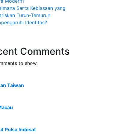
ra Modern?
aimana Serta Kebiasaan yang
ariskan Turun-Temurun
pengaruhi Identitas?
cent Comments
mments to show.
ran Taiwan
Macau
t Pulsa Indosat