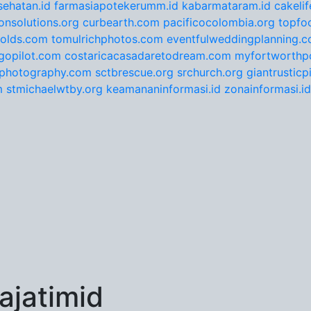
ehatan.id
farmasiapotekerumm.id
kabarmataram.id
cakeli
onsolutions.org
curbearth.com
pacificocolombia.org
topfo
nolds.com
tomulrichphotos.com
eventfulweddingplanning.
gopilot.com
costaricacasadaretodream.com
myfortworthpo
ephotography.com
sctbrescue.org
srchurch.org
giantrustic
m
stmichaelwtby.org
keamananinformasi.id
zonainformasi.id
jatimid