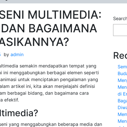
ENI MULTIMEDIA:
Searc
 DAN BAGAIMANA
ASIKANNYA?
Re
5
by
admin
i multimedia semakin mendapatkan tempat yang
Sem
eni ini menggabungkan berbagai elemen seperti
Bud
an animasi untuk menciptakan pengalaman yang
Menj
am artikel ini, kita akan menjelajahi definisi
Meng
alam berbagai bidang, dan bagaimana cara
di E
 efektif.
Bag
Diw
ltimedia?
Mem
Men
k seni yang menggabungkan beberapa media dan