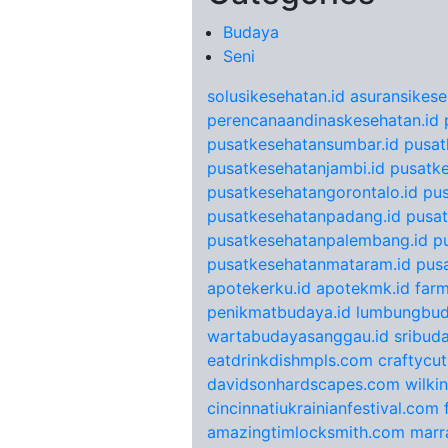
Budaya
Seni
solusikesehatan.id
asuransikese
perencanaandinaskesehatan.id
pusatkesehatansumbar.id
pusat
pusatkesehatanjambi.id
pusatke
pusatkesehatangorontalo.id
pu
pusatkesehatanpadang.id
pusat
pusatkesehatanpalembang.id
p
pusatkesehatanmataram.id
pus
apotekerku.id
apotekmk.id
farm
penikmatbudaya.id
lumbungbud
wartabudayasanggau.id
sribuda
eatdrinkdishmpls.com
craftycu
davidsonhardscapes.com
wilki
cincinnatiukrainianfestival.com
amazingtimlocksmith.com
marr