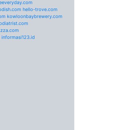
feeveryday.com
odish.com
hello-trove.com
com
kowloonbaybrewery.com
diatrist.com
pizza.com
informasi123.id