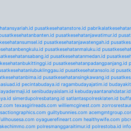
hatansyariah.id
pusatkesehatanstore.id
pabrikalatkesehatan
pusatkesehatanbanten.id
pusatkesehatanjawatimur.id
pusat
kesehatansumsel.id
pusatkesehatanjawatengah.id
pusatkes
sehatanbengkulu.id
pusatkesehatanmaluku.id
pusatkesehat
satkesehatansabang.id
pusatkesehatanmedan.id
pusatkeseh
kesehatanbukittinggi.id
pusatkesehatanpadangpanjang.id
usatkesehatanlubuklinggau.id
pusatkesehatansolo.id
pusatk
atkesehatanbima.id
pusatkesehatansingkawang.id
pusatkes
asiuad.id
pecintabudaya.id
ragambudayajatim.id
budayakit
ayadermaji.id
senibudayaislam.id
kebudayaantanahdatar.id
ya.id
simerdupolresbatang.id
satlantaspolresklaten.id
buff
tz.com
texasgirlreads.com
williemcginest.com
zorrosrestau
nsactiongraphics.com
guiltybunnies.com
acemgmtgroup.co
fullhousesa.com
oyaguerefineart.com
healthywife.com
pbc
akechimmo.com
polresmanggaraitimur.id
polrestoba.id
inf