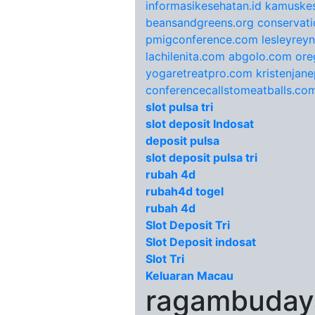
informasikesehatan.id
kamuskes
beansandgreens.org
conservati
pmigconference.com
lesleyrey
lachilenita.com
abgolo.com
ore
yogaretreatpro.com
kristenjan
conferencecallstomeatballs.co
slot pulsa tri
slot deposit Indosat
deposit pulsa
slot deposit pulsa tri
rubah 4d
rubah4d togel
rubah 4d
Slot Deposit Tri
Slot Deposit indosat
Slot Tri
Keluaran Macau
ragambudaya