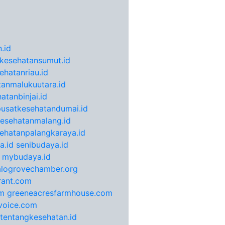
.id
kesehatansumut.id
ehatanriau.id
anmalukuutara.id
atanbinjai.id
pusatkesehatandumai.id
esehatanmalang.id
ehatanpalangkaraya.id
a.id
senibudaya.id
mybudaya.id
alogrovechamber.org
rant.com
m
greeneacresfarmhouse.com
voice.com
otentangkesehatan.id