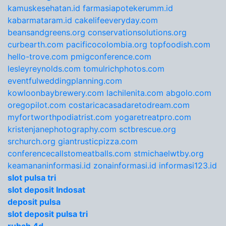
kamuskesehatan.id
farmasiapotekerumm.id
kabarmataram.id
cakelifeeveryday.com
beansandgreens.org
conservationsolutions.org
curbearth.com
pacificocolombia.org
topfoodish.com
hello-trove.com
pmigconference.com
lesleyreynolds.com
tomulrichphotos.com
eventfulweddingplanning.com
kowloonbaybrewery.com
lachilenita.com
abgolo.com
oregopilot.com
costaricacasadaretodream.com
myfortworthpodiatrist.com
yogaretreatpro.com
kristenjanephotography.com
sctbrescue.org
srchurch.org
giantrusticpizza.com
conferencecallstomeatballs.com
stmichaelwtby.org
keamananinformasi.id
zonainformasi.id
informasi123.id
slot pulsa tri
slot deposit Indosat
deposit pulsa
slot deposit pulsa tri