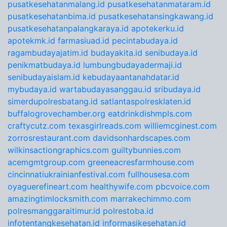
pusatkesehatanmalang.id
pusatkesehatanmataram.id
pusatkesehatanbima.id
pusatkesehatansingkawang.id
pusatkesehatanpalangkaraya.id
apotekerku.id
apotekmk.id
farmasiuad.id
pecintabudaya.id
ragambudayajatim.id
budayakita.id
senibudaya.id
penikmatbudaya.id
lumbungbudayadermaji.id
senibudayaislam.id
kebudayaantanahdatar.id
mybudaya.id
wartabudayasanggau.id
sribudaya.id
simerdupolresbatang.id
satlantaspolresklaten.id
buffalogrovechamber.org
eatdrinkdishmpls.com
craftycutz.com
texasgirlreads.com
williemcginest.com
zorrosrestaurant.com
davidsonhardscapes.com
wilkinsactiongraphics.com
guiltybunnies.com
acemgmtgroup.com
greeneacresfarmhouse.com
cincinnatiukrainianfestival.com
fullhousesa.com
oyaguerefineart.com
healthywife.com
pbcvoice.com
amazingtimlocksmith.com
marrakechimmo.com
polresmanggaraitimur.id
polrestoba.id
infotentangkesehatan.id
informasikesehatan.id