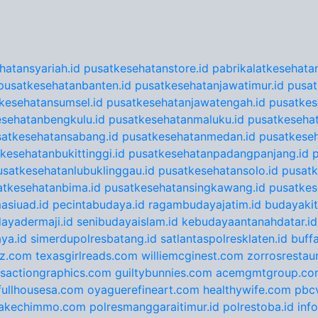
hatansyariah.id
pusatkesehatanstore.id
pabrikalatkesehatan
pusatkesehatanbanten.id
pusatkesehatanjawatimur.id
pusat
kesehatansumsel.id
pusatkesehatanjawatengah.id
pusatkes
sehatanbengkulu.id
pusatkesehatanmaluku.id
pusatkesehat
satkesehatansabang.id
pusatkesehatanmedan.id
pusatkeseh
kesehatanbukittinggi.id
pusatkesehatanpadangpanjang.id
usatkesehatanlubuklinggau.id
pusatkesehatansolo.id
pusatk
atkesehatanbima.id
pusatkesehatansingkawang.id
pusatkes
asiuad.id
pecintabudaya.id
ragambudayajatim.id
budayakit
ayadermaji.id
senibudayaislam.id
kebudayaantanahdatar.id
ya.id
simerdupolresbatang.id
satlantaspolresklaten.id
buff
tz.com
texasgirlreads.com
williemcginest.com
zorrosrestau
nsactiongraphics.com
guiltybunnies.com
acemgmtgroup.co
fullhousesa.com
oyaguerefineart.com
healthywife.com
pbc
akechimmo.com
polresmanggaraitimur.id
polrestoba.id
inf