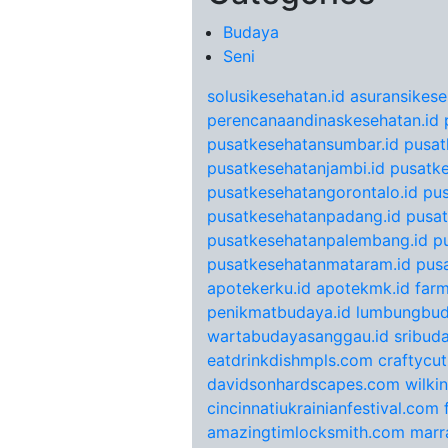
Budaya
Seni
solusikesehatan.id
asuransikese
perencanaandinaskesehatan.id
pusatkesehatansumbar.id
pusat
pusatkesehatanjambi.id
pusatke
pusatkesehatangorontalo.id
pu
pusatkesehatanpadang.id
pusat
pusatkesehatanpalembang.id
p
pusatkesehatanmataram.id
pus
apotekerku.id
apotekmk.id
farm
penikmatbudaya.id
lumbungbud
wartabudayasanggau.id
sribuda
eatdrinkdishmpls.com
craftycu
davidsonhardscapes.com
wilki
cincinnatiukrainianfestival.com
amazingtimlocksmith.com
marr