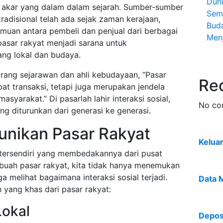
Dun
i akar yang dalam dalam sejarah. Sumber-sumber
Sem
radisional telah ada sejak zaman kerajaan,
Bud
muan antara pembeli dan penjual dari berbagai
Menj
 pasar rakyat menjadi sarana untuk
g lokal dan budaya.
rang sejarawan dan ahli kebudayaan, “Pasar
Re
at transaksi, tetapi juga merupakan jendela
asyarakat.” Di pasarlah lahir interaksi sosial,
No co
ang diturunkan dari generasi ke generasi.
unikan Pasar Rakyat
Kelua
 tersendiri yang membedakannya dari pusat
buah pasar rakyat, kita tidak hanya menemukan
ga melihat bagaimana interaksi sosial terjadi.
Data 
 yang khas dari pasar rakyat:
Lokal
Deposi