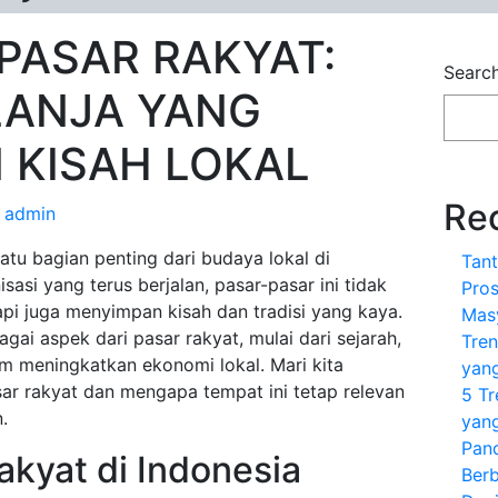
PASAR RAKYAT:
Searc
LANJA YANG
 KISAH LOKAL
Re
y
admin
atu bagian penting dari budaya lokal di
Tan
sasi yang terus berjalan, pasar-pasar ini tidak
Pro
pi juga menyimpan kisah dan tradisi yang kaya.
Masy
gai aspek dari pasar rakyat, mulai dari sejarah,
Tren
m meningkatkan ekonomi lokal. Mari kita
yang
sar rakyat dan mengapa tempat ini tetap relevan
5 T
.
yang
Pan
akyat di Indonesia
Berb