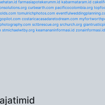
ehatan.id
farmasiapotekerumm.id
kabarmataram.id
cakeli
onsolutions.org
curbearth.com
pacificocolombia.org
topfo
nolds.com
tomulrichphotos.com
eventfulweddingplanning.
gopilot.com
costaricacasadaretodream.com
myfortworthpo
ephotography.com
sctbrescue.org
srchurch.org
giantrustic
m
stmichaelwtby.org
keamananinformasi.id
zonainformasi.id
jatimid