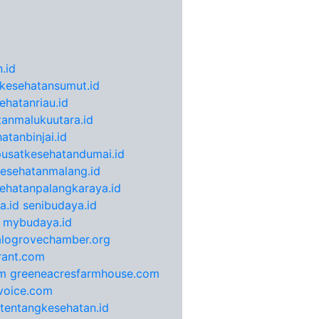
.id
kesehatansumut.id
ehatanriau.id
anmalukuutara.id
atanbinjai.id
pusatkesehatandumai.id
esehatanmalang.id
ehatanpalangkaraya.id
a.id
senibudaya.id
mybudaya.id
alogrovechamber.org
rant.com
m
greeneacresfarmhouse.com
voice.com
otentangkesehatan.id