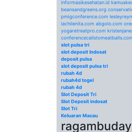
informasikesehatan.id
kamuskes
beansandgreens.org
conservati
pmigconference.com
lesleyrey
lachilenita.com
abgolo.com
ore
yogaretreatpro.com
kristenjan
conferencecallstomeatballs.co
slot pulsa tri
slot deposit Indosat
deposit pulsa
slot deposit pulsa tri
rubah 4d
rubah4d togel
rubah 4d
Slot Deposit Tri
Slot Deposit indosat
Slot Tri
Keluaran Macau
ragambudaya