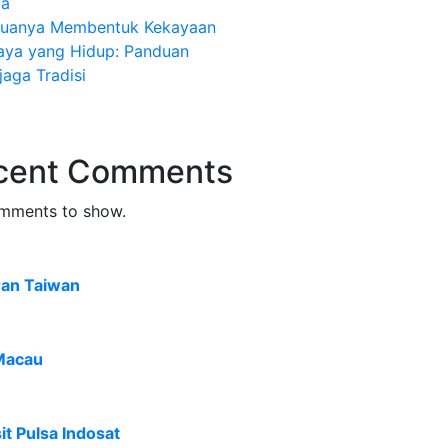
ia
uanya Membentuk Kekayaan
aya yang Hidup: Panduan
aga Tradisi
cent Comments
mments to show.
ran Taiwan
Macau
t Pulsa Indosat