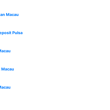
ran Macau
eposit Pulsa
Macau
t Macau
Macau