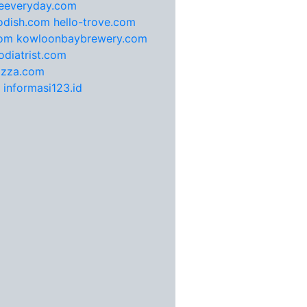
feeveryday.com
odish.com
hello-trove.com
com
kowloonbaybrewery.com
diatrist.com
pizza.com
informasi123.id