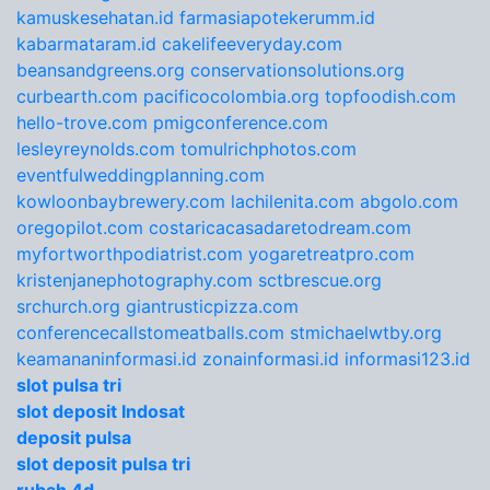
kamuskesehatan.id
farmasiapotekerumm.id
kabarmataram.id
cakelifeeveryday.com
beansandgreens.org
conservationsolutions.org
curbearth.com
pacificocolombia.org
topfoodish.com
hello-trove.com
pmigconference.com
lesleyreynolds.com
tomulrichphotos.com
eventfulweddingplanning.com
kowloonbaybrewery.com
lachilenita.com
abgolo.com
oregopilot.com
costaricacasadaretodream.com
myfortworthpodiatrist.com
yogaretreatpro.com
kristenjanephotography.com
sctbrescue.org
srchurch.org
giantrusticpizza.com
conferencecallstomeatballs.com
stmichaelwtby.org
keamananinformasi.id
zonainformasi.id
informasi123.id
slot pulsa tri
slot deposit Indosat
deposit pulsa
slot deposit pulsa tri