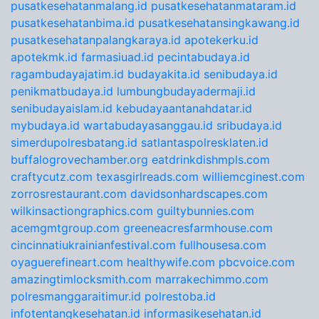
pusatkesehatanmalang.id
pusatkesehatanmataram.id
pusatkesehatanbima.id
pusatkesehatansingkawang.id
pusatkesehatanpalangkaraya.id
apotekerku.id
apotekmk.id
farmasiuad.id
pecintabudaya.id
ragambudayajatim.id
budayakita.id
senibudaya.id
penikmatbudaya.id
lumbungbudayadermaji.id
senibudayaislam.id
kebudayaantanahdatar.id
mybudaya.id
wartabudayasanggau.id
sribudaya.id
simerdupolresbatang.id
satlantaspolresklaten.id
buffalogrovechamber.org
eatdrinkdishmpls.com
craftycutz.com
texasgirlreads.com
williemcginest.com
zorrosrestaurant.com
davidsonhardscapes.com
wilkinsactiongraphics.com
guiltybunnies.com
acemgmtgroup.com
greeneacresfarmhouse.com
cincinnatiukrainianfestival.com
fullhousesa.com
oyaguerefineart.com
healthywife.com
pbcvoice.com
amazingtimlocksmith.com
marrakechimmo.com
polresmanggaraitimur.id
polrestoba.id
infotentangkesehatan.id
informasikesehatan.id