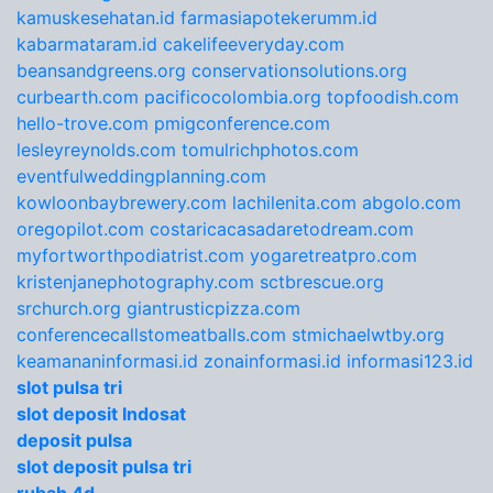
kamuskesehatan.id
farmasiapotekerumm.id
kabarmataram.id
cakelifeeveryday.com
beansandgreens.org
conservationsolutions.org
curbearth.com
pacificocolombia.org
topfoodish.com
hello-trove.com
pmigconference.com
lesleyreynolds.com
tomulrichphotos.com
eventfulweddingplanning.com
kowloonbaybrewery.com
lachilenita.com
abgolo.com
oregopilot.com
costaricacasadaretodream.com
myfortworthpodiatrist.com
yogaretreatpro.com
kristenjanephotography.com
sctbrescue.org
srchurch.org
giantrusticpizza.com
conferencecallstomeatballs.com
stmichaelwtby.org
keamananinformasi.id
zonainformasi.id
informasi123.id
slot pulsa tri
slot deposit Indosat
deposit pulsa
slot deposit pulsa tri