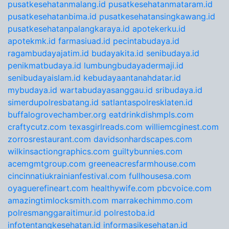
pusatkesehatanmalang.id
pusatkesehatanmataram.id
pusatkesehatanbima.id
pusatkesehatansingkawang.id
pusatkesehatanpalangkaraya.id
apotekerku.id
apotekmk.id
farmasiuad.id
pecintabudaya.id
ragambudayajatim.id
budayakita.id
senibudaya.id
penikmatbudaya.id
lumbungbudayadermaji.id
senibudayaislam.id
kebudayaantanahdatar.id
mybudaya.id
wartabudayasanggau.id
sribudaya.id
simerdupolresbatang.id
satlantaspolresklaten.id
buffalogrovechamber.org
eatdrinkdishmpls.com
craftycutz.com
texasgirlreads.com
williemcginest.com
zorrosrestaurant.com
davidsonhardscapes.com
wilkinsactiongraphics.com
guiltybunnies.com
acemgmtgroup.com
greeneacresfarmhouse.com
cincinnatiukrainianfestival.com
fullhousesa.com
oyaguerefineart.com
healthywife.com
pbcvoice.com
amazingtimlocksmith.com
marrakechimmo.com
polresmanggaraitimur.id
polrestoba.id
infotentangkesehatan.id
informasikesehatan.id