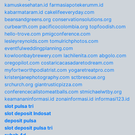
kamuskesehatan.id
farmasiapotekerumm.id
kabarmataram.id
cakelifeeveryday.com
beansandgreens.org
conservationsolutions.org
curbearth.com
pacificocolombia.org
topfoodish.com
hello-trove.com
pmigconference.com
lesleyreynolds.com
tomulrichphotos.com
eventfulweddingplanning.com
kowloonbaybrewery.com
lachilenita.com
abgolo.com
oregopilot.com
costaricacasadaretodream.com
myfortworthpodiatrist.com
yogaretreatpro.com
kristenjanephotography.com
sctbrescue.org
srchurch.org
giantrusticpizza.com
conferencecallstomeatballs.com
stmichaelwtby.org
keamananinformasi.id
zonainformasi.id
informasi123.id
slot pulsa tri
slot deposit Indosat
deposit pulsa
slot deposit pulsa tri