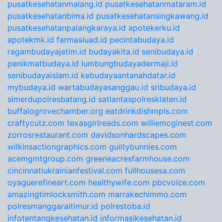
pusatkesehatanmalang.id
pusatkesehatanmataram.id
pusatkesehatanbima.id
pusatkesehatansingkawang.id
pusatkesehatanpalangkaraya.id
apotekerku.id
apotekmk.id
farmasiuad.id
pecintabudaya.id
ragambudayajatim.id
budayakita.id
senibudaya.id
penikmatbudaya.id
lumbungbudayadermaji.id
senibudayaislam.id
kebudayaantanahdatar.id
mybudaya.id
wartabudayasanggau.id
sribudaya.id
simerdupolresbatang.id
satlantaspolresklaten.id
buffalogrovechamber.org
eatdrinkdishmpls.com
craftycutz.com
texasgirlreads.com
williemcginest.com
zorrosrestaurant.com
davidsonhardscapes.com
wilkinsactiongraphics.com
guiltybunnies.com
acemgmtgroup.com
greeneacresfarmhouse.com
cincinnatiukrainianfestival.com
fullhousesa.com
oyaguerefineart.com
healthywife.com
pbcvoice.com
amazingtimlocksmith.com
marrakechimmo.com
polresmanggaraitimur.id
polrestoba.id
infotentangkesehatan.id
informasikesehatan.id