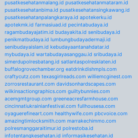
pusatkesehatanmalang.id
pusatkesehatanmataram.id
pusatkesehatanbima.id
pusatkesehatansingkawang.id
pusatkesehatanpalangkaraya.id
apotekerku.id
apotekmk.id
farmasiuad.id
pecintabudaya.id
ragambudayajatim.id
budayakita.id
senibudaya.id
penikmatbudaya.id
lumbungbudayadermaji.id
senibudayaislam.id
kebudayaantanahdatar.id
mybudaya.id
wartabudayasanggau.id
sribudaya.id
simerdupolresbatang.id
satlantaspolresklaten.id
buffalogrovechamber.org
eatdrinkdishmpls.com
craftycutz.com
texasgirlreads.com
williemcginest.com
zorrosrestaurant.com
davidsonhardscapes.com
wilkinsactiongraphics.com
guiltybunnies.com
acemgmtgroup.com
greeneacresfarmhouse.com
cincinnatiukrainianfestival.com
fullhousesa.com
oyaguerefineart.com
healthywife.com
pbcvoice.com
amazingtimlocksmith.com
marrakechimmo.com
polresmanggaraitimur.id
polrestoba.id
infotentangkesehatan.id
informasikesehatan.id