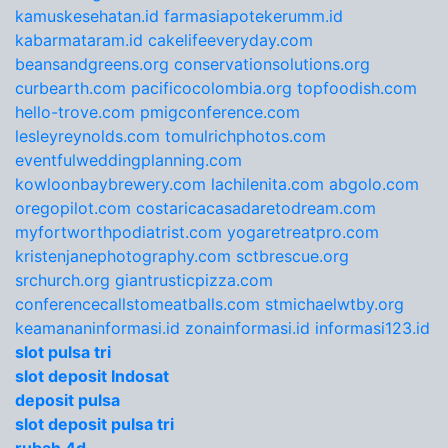
kamuskesehatan.id
farmasiapotekerumm.id
kabarmataram.id
cakelifeeveryday.com
beansandgreens.org
conservationsolutions.org
curbearth.com
pacificocolombia.org
topfoodish.com
hello-trove.com
pmigconference.com
lesleyreynolds.com
tomulrichphotos.com
eventfulweddingplanning.com
kowloonbaybrewery.com
lachilenita.com
abgolo.com
oregopilot.com
costaricacasadaretodream.com
myfortworthpodiatrist.com
yogaretreatpro.com
kristenjanephotography.com
sctbrescue.org
srchurch.org
giantrusticpizza.com
conferencecallstomeatballs.com
stmichaelwtby.org
keamananinformasi.id
zonainformasi.id
informasi123.id
slot pulsa tri
slot deposit Indosat
deposit pulsa
slot deposit pulsa tri