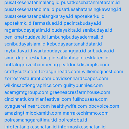
pusatkesehatanmalang.id
pusatkesehatanmataram.id
pusatkesehatanbima.id
pusatkesehatansingkawang.id
pusatkesehatanpalangkaraya.id
apotekerku.id
apotekmk.id
farmasiuad.id
pecintabudaya.id
ragambudayajatim.id
budayakita.id
senibudaya.id
penikmatbudaya.id
lumbungbudayadermaji.id
senibudayaislam.id
kebudayaantanahdatar.id
mybudaya.id
wartabudayasanggau.id
sribudaya.id
simerdupolresbatang.id
satlantaspolresklaten.id
buffalogrovechamber.org
eatdrinkdishmpls.com
craftycutz.com
texasgirlreads.com
williemcginest.com
zorrosrestaurant.com
davidsonhardscapes.com
wilkinsactiongraphics.com
guiltybunnies.com
acemgmtgroup.com
greeneacresfarmhouse.com
cincinnatiukrainianfestival.com
fullhousesa.com
oyaguerefineart.com
healthywife.com
pbcvoice.com
amazingtimlocksmith.com
marrakechimmo.com
polresmanggaraitimur.id
polrestoba.id
infotentangkesehatan.id
informasikesehatan.id