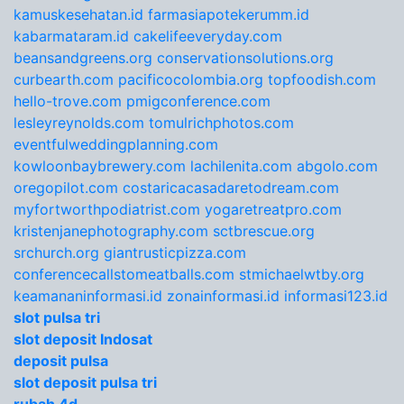
kamuskesehatan.id
farmasiapotekerumm.id
kabarmataram.id
cakelifeeveryday.com
beansandgreens.org
conservationsolutions.org
curbearth.com
pacificocolombia.org
topfoodish.com
hello-trove.com
pmigconference.com
lesleyreynolds.com
tomulrichphotos.com
eventfulweddingplanning.com
kowloonbaybrewery.com
lachilenita.com
abgolo.com
oregopilot.com
costaricacasadaretodream.com
myfortworthpodiatrist.com
yogaretreatpro.com
kristenjanephotography.com
sctbrescue.org
srchurch.org
giantrusticpizza.com
conferencecallstomeatballs.com
stmichaelwtby.org
keamananinformasi.id
zonainformasi.id
informasi123.id
slot pulsa tri
slot deposit Indosat
deposit pulsa
slot deposit pulsa tri