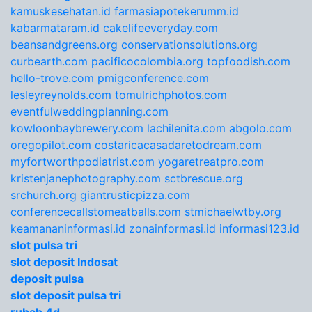
kamuskesehatan.id
farmasiapotekerumm.id
kabarmataram.id
cakelifeeveryday.com
beansandgreens.org
conservationsolutions.org
curbearth.com
pacificocolombia.org
topfoodish.com
hello-trove.com
pmigconference.com
lesleyreynolds.com
tomulrichphotos.com
eventfulweddingplanning.com
kowloonbaybrewery.com
lachilenita.com
abgolo.com
oregopilot.com
costaricacasadaretodream.com
myfortworthpodiatrist.com
yogaretreatpro.com
kristenjanephotography.com
sctbrescue.org
srchurch.org
giantrusticpizza.com
conferencecallstomeatballs.com
stmichaelwtby.org
keamananinformasi.id
zonainformasi.id
informasi123.id
slot pulsa tri
slot deposit Indosat
deposit pulsa
slot deposit pulsa tri