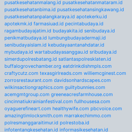
pusatkesehatanmalang.id
pusatkesehatanmataram.id
pusatkesehatanbima.id
pusatkesehatansingkawang.id
pusatkesehatanpalangkaraya.id
apotekerku.id
apotekmk.id
farmasiuad.id
pecintabudaya.id
ragambudayajatim.id
budayakita.id
senibudaya.id
penikmatbudaya.id
lumbungbudayadermaji.id
senibudayaislam.id
kebudayaantanahdatar.id
mybudaya.id
wartabudayasanggau.id
sribudaya.id
simerdupolresbatang.id
satlantaspolresklaten.id
buffalogrovechamber.org
eatdrinkdishmpls.com
craftycutz.com
texasgirlreads.com
williemcginest.com
zorrosrestaurant.com
davidsonhardscapes.com
wilkinsactiongraphics.com
guiltybunnies.com
acemgmtgroup.com
greeneacresfarmhouse.com
cincinnatiukrainianfestival.com
fullhousesa.com
oyaguerefineart.com
healthywife.com
pbcvoice.com
amazingtimlocksmith.com
marrakechimmo.com
polresmanggaraitimur.id
polrestoba.id
infotentangkesehatan.id
informasikesehatan.id