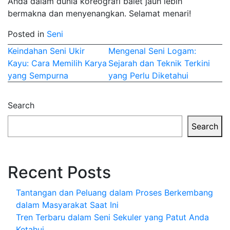
Anda dalam dunia koreografi balet jauh lebih
bermakna dan menyenangkan. Selamat menari!
Posted in
Seni
Post
Keindahan Seni Ukir
Mengenal Seni Logam:
Kayu: Cara Memilih Karya
Sejarah dan Teknik Terkini
navigation
yang Sempurna
yang Perlu Diketahui
Search
Search
Recent Posts
Tantangan dan Peluang dalam Proses Berkembang
dalam Masyarakat Saat Ini
Tren Terbaru dalam Seni Sekuler yang Patut Anda
Ketahui