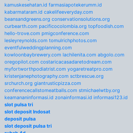
kamuskesehatan.id
farmasiapotekerumm.id
kabarmataram.id
cakelifeeveryday.com
beansandgreens.org
conservationsolutions.org
curbearth.com
pacificocolombia.org
topfoodish.com
hello-trove.com
pmigconference.com
lesleyreynolds.com
tomulrichphotos.com
eventfulweddingplanning.com
kowloonbaybrewery.com
lachilenita.com
abgolo.com
oregopilot.com
costaricacasadaretodream.com
myfortworthpodiatrist.com
yogaretreatpro.com
kristenjanephotography.com
sctbrescue.org
srchurch.org
giantrusticpizza.com
conferencecallstomeatballs.com
stmichaelwtby.org
keamananinformasi.id
zonainformasi.id
informasi123.id
slot pulsa tri
slot deposit Indosat
deposit pulsa
slot deposit pulsa tri