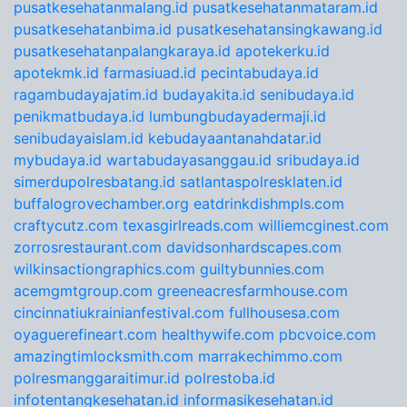
pusatkesehatanmalang.id
pusatkesehatanmataram.id
pusatkesehatanbima.id
pusatkesehatansingkawang.id
pusatkesehatanpalangkaraya.id
apotekerku.id
apotekmk.id
farmasiuad.id
pecintabudaya.id
ragambudayajatim.id
budayakita.id
senibudaya.id
penikmatbudaya.id
lumbungbudayadermaji.id
senibudayaislam.id
kebudayaantanahdatar.id
mybudaya.id
wartabudayasanggau.id
sribudaya.id
simerdupolresbatang.id
satlantaspolresklaten.id
buffalogrovechamber.org
eatdrinkdishmpls.com
craftycutz.com
texasgirlreads.com
williemcginest.com
zorrosrestaurant.com
davidsonhardscapes.com
wilkinsactiongraphics.com
guiltybunnies.com
acemgmtgroup.com
greeneacresfarmhouse.com
cincinnatiukrainianfestival.com
fullhousesa.com
oyaguerefineart.com
healthywife.com
pbcvoice.com
amazingtimlocksmith.com
marrakechimmo.com
polresmanggaraitimur.id
polrestoba.id
infotentangkesehatan.id
informasikesehatan.id