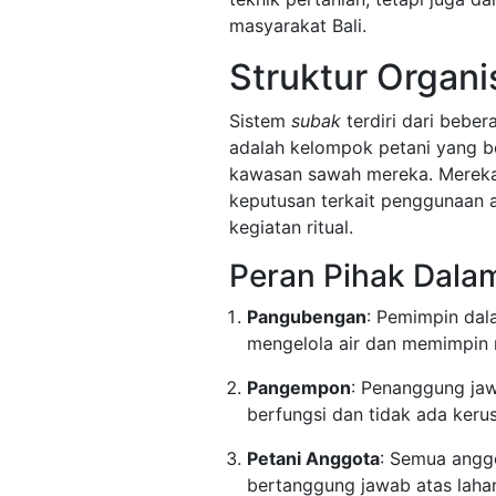
masyarakat Bali.
Struktur Organi
Sistem
subak
terdiri dari beber
adalah kelompok petani yang be
kawasan sawah mereka. Merek
keputusan terkait penggunaan a
kegiatan ritual.
Peran Pihak Dala
Pangubengan
: Pemimpin da
mengelola air dan memimpin r
Pangempon
: Penanggung jaw
berfungsi dan tidak ada keru
Petani Anggota
: Semua anggo
bertanggung jawab atas laha