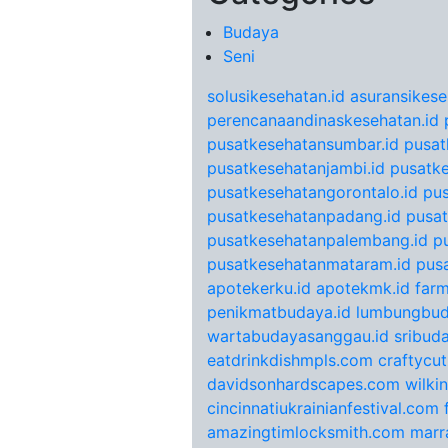
Budaya
Seni
solusikesehatan.id
asuransikese
perencanaandinaskesehatan.id
pusatkesehatansumbar.id
pusat
pusatkesehatanjambi.id
pusatke
pusatkesehatangorontalo.id
pu
pusatkesehatanpadang.id
pusat
pusatkesehatanpalembang.id
p
pusatkesehatanmataram.id
pus
apotekerku.id
apotekmk.id
farm
penikmatbudaya.id
lumbungbud
wartabudayasanggau.id
sribuda
eatdrinkdishmpls.com
craftycu
davidsonhardscapes.com
wilki
cincinnatiukrainianfestival.com
amazingtimlocksmith.com
marr