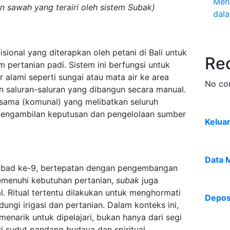
Meng
sawah yang terairi oleh sistem Subak)
dala
isional yang diterapkan oleh petani di Bali untuk
Re
 pertanian padi. Sistem ini berfungsi untuk
r alami seperti sungai atau mata air ke area
No co
 saluran-saluran yang dibangun secara manual.
rsama (komunal) yang melibatkan seluruh
pengambilan keputusan dan pengelolaan sumber
Kelua
Data 
abad ke-9, bertepatan dengan pengembangan
 memenuhi kebutuhan pertanian,
subak
juga
l. Ritual tertentu dilakukan untuk menghormati
Deposi
ngi irigasi dan pertanian. Dalam konteks ini,
narik untuk dipelajari, bukan hanya dari segi
ari sudut pandang budaya dan spiritual