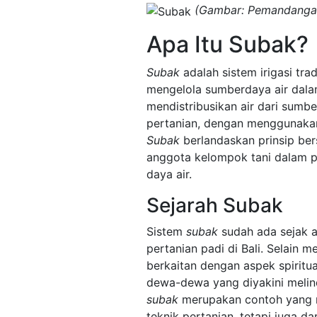
(Gambar: Pemandangan 
Apa Itu Subak?
Subak
adalah sistem irigasi trad
mengelola sumberdaya air dalam
mendistribusikan air dari sumbe
pertanian, dengan menggunakan
Subak
berlandaskan prinsip be
anggota kelompok tani dalam 
daya air.
Sejarah Subak
Sistem
subak
sudah ada sejak 
pertanian padi di Bali. Selain
berkaitan dengan aspek spiritua
dewa-dewa yang diyakini melindu
subak
merupakan contoh yang me
teknik pertanian, tetapi juga d