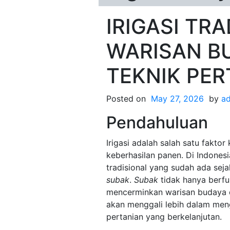
IRIGASI TR
WARISAN B
TEKNIK PER
Posted on
May 27, 2026
by
a
Pendahuluan
Irigasi adalah salah satu fakt
keberhasilan panen. Di Indonesia
tradisional yang sudah ada sej
subak
.
Subak
tidak hanya berfun
mencerminkan warisan budaya dan
akan menggali lebih dalam me
pertanian yang berkelanjutan.