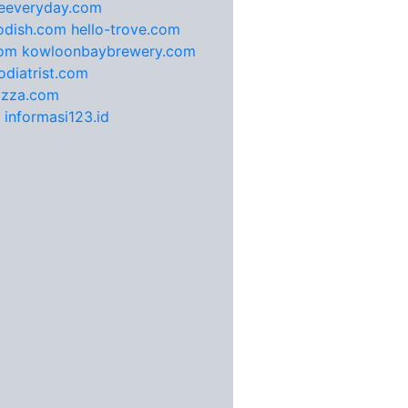
feeveryday.com
odish.com
hello-trove.com
com
kowloonbaybrewery.com
diatrist.com
pizza.com
informasi123.id