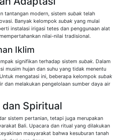
dan Adaptasi
an tantangan modern, sistem
subak
telah
novasi. Banyak kelompok
subak
yang mulai
rti instalasi irigasi tetes dan penggunaan alat
empertahankan nilai-nilai tradisional.
an Iklim
mpak signifikan terhadap sistem
subak
. Dalam
uasi musim hujan dan suhu yang tidak menentu
. Untuk mengatasi ini, beberapa kelompok
subak
ir dan melakukan pengelolaan sumber daya air
dan Spiritual
r sistem pertanian, tetapi juga merupakan
arakat Bali. Upacara dan ritual yang dilakukan
eyakinan masyarakat bahwa kesuburan tanah