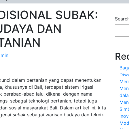
ADISIONAL SUBAK:
Searc
UDAYA DAN
TANIAN
Re
dmin
Bag
Diw
or kunci dalam pertanian yang dapat menentukan
Mem
, khususnya di Bali, terdapat sistem irigasi
Men
ak berabad-abad lalu, dikenal dengan nama
dal
gsi sebagai teknologi pertanian, tetapi juga
Men
 sosial masyarakat Bali. Dalam artikel ini, kita
Sim
ngenai
subak
sebagai warisan budaya dan teknik
Inov
Mod