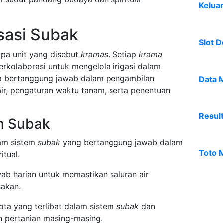
Kelua
sasi Subak
Slot D
apa unit yang disebut
kramas
. Setiap
krama
rkolaborasi untuk mengelola irigasi dalam
a bertanggung jawab dalam pengambilan
Data 
ir, pengaturan waktu tanam, serta penentuan
Resul
m Subak
lam sistem
subak
yang bertanggung jawab dalam
Toto 
itual.
ab harian untuk memastikan saluran air
sakan.
ta yang terlibat dalam sistem
subak
dan
n pertanian masing-masing.