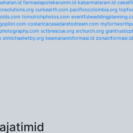
ehatan.id
farmasiapotekerumm.id
kabarmataram.id
cakeli
onsolutions.org
curbearth.com
pacificocolombia.org
topfo
nolds.com
tomulrichphotos.com
eventfulweddingplanning.
gopilot.com
costaricacasadaretodream.com
myfortworthpo
ephotography.com
sctbrescue.org
srchurch.org
giantrustic
m
stmichaelwtby.org
keamananinformasi.id
zonainformasi.id
jatimid