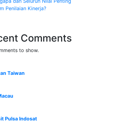
apa dan Seluruh Nilai Penting
m Penilaian Kinerja?
cent Comments
mments to show.
ran Taiwan
Macau
t Pulsa Indosat