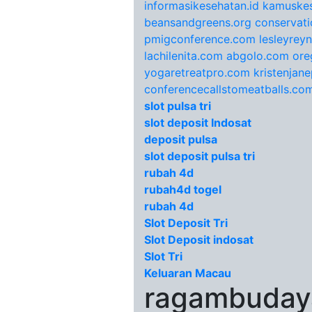
informasikesehatan.id
kamuskes
beansandgreens.org
conservati
pmigconference.com
lesleyrey
lachilenita.com
abgolo.com
ore
yogaretreatpro.com
kristenjan
conferencecallstomeatballs.co
slot pulsa tri
slot deposit Indosat
deposit pulsa
slot deposit pulsa tri
rubah 4d
rubah4d togel
rubah 4d
Slot Deposit Tri
Slot Deposit indosat
Slot Tri
Keluaran Macau
ragambudaya