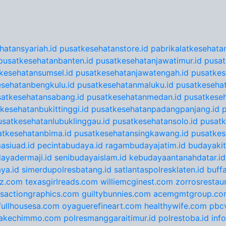
hatansyariah.id
pusatkesehatanstore.id
pabrikalatkesehatan
pusatkesehatanbanten.id
pusatkesehatanjawatimur.id
pusat
kesehatansumsel.id
pusatkesehatanjawatengah.id
pusatkes
sehatanbengkulu.id
pusatkesehatanmaluku.id
pusatkesehat
satkesehatansabang.id
pusatkesehatanmedan.id
pusatkeseh
kesehatanbukittinggi.id
pusatkesehatanpadangpanjang.id
usatkesehatanlubuklinggau.id
pusatkesehatansolo.id
pusatk
atkesehatanbima.id
pusatkesehatansingkawang.id
pusatkes
asiuad.id
pecintabudaya.id
ragambudayajatim.id
budayakit
ayadermaji.id
senibudayaislam.id
kebudayaantanahdatar.id
ya.id
simerdupolresbatang.id
satlantaspolresklaten.id
buff
tz.com
texasgirlreads.com
williemcginest.com
zorrosrestau
nsactiongraphics.com
guiltybunnies.com
acemgmtgroup.co
fullhousesa.com
oyaguerefineart.com
healthywife.com
pbc
akechimmo.com
polresmanggaraitimur.id
polrestoba.id
inf