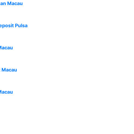
ran Macau
eposit Pulsa
Macau
t Macau
Macau