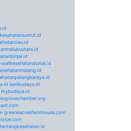
.id
kesehatansumut.id
ehatanriau.id
anmalukuutara.id
atanbinjai.id
pusatkesehatandumai.id
esehatanmalang.id
ehatanpalangkaraya.id
a.id
senibudaya.id
mybudaya.id
alogrovechamber.org
rant.com
m
greeneacresfarmhouse.com
voice.com
otentangkesehatan.id