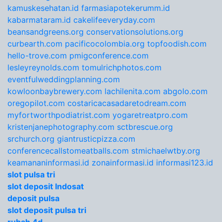
kamuskesehatan.id
farmasiapotekerumm.id
kabarmataram.id
cakelifeeveryday.com
beansandgreens.org
conservationsolutions.org
curbearth.com
pacificocolombia.org
topfoodish.com
hello-trove.com
pmigconference.com
lesleyreynolds.com
tomulrichphotos.com
eventfulweddingplanning.com
kowloonbaybrewery.com
lachilenita.com
abgolo.com
oregopilot.com
costaricacasadaretodream.com
myfortworthpodiatrist.com
yogaretreatpro.com
kristenjanephotography.com
sctbrescue.org
srchurch.org
giantrusticpizza.com
conferencecallstomeatballs.com
stmichaelwtby.org
keamananinformasi.id
zonainformasi.id
informasi123.id
slot pulsa tri
slot deposit Indosat
deposit pulsa
slot deposit pulsa tri