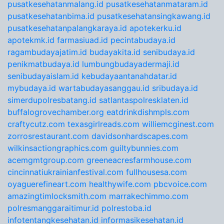
pusatkesehatanmalang.id
pusatkesehatanmataram.id
pusatkesehatanbima.id
pusatkesehatansingkawang.id
pusatkesehatanpalangkaraya.id
apotekerku.id
apotekmk.id
farmasiuad.id
pecintabudaya.id
ragambudayajatim.id
budayakita.id
senibudaya.id
penikmatbudaya.id
lumbungbudayadermaji.id
senibudayaislam.id
kebudayaantanahdatar.id
mybudaya.id
wartabudayasanggau.id
sribudaya.id
simerdupolresbatang.id
satlantaspolresklaten.id
buffalogrovechamber.org
eatdrinkdishmpls.com
craftycutz.com
texasgirlreads.com
williemcginest.com
zorrosrestaurant.com
davidsonhardscapes.com
wilkinsactiongraphics.com
guiltybunnies.com
acemgmtgroup.com
greeneacresfarmhouse.com
cincinnatiukrainianfestival.com
fullhousesa.com
oyaguerefineart.com
healthywife.com
pbcvoice.com
amazingtimlocksmith.com
marrakechimmo.com
polresmanggaraitimur.id
polrestoba.id
infotentangkesehatan.id
informasikesehatan.id