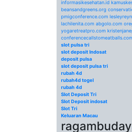
informasikesehatan.id
kamuskes
beansandgreens.org
conservati
pmigconference.com
lesleyrey
lachilenita.com
abgolo.com
ore
yogaretreatpro.com
kristenjan
conferencecallstomeatballs.co
slot pulsa tri
slot deposit Indosat
deposit pulsa
slot deposit pulsa tri
rubah 4d
rubah4d togel
rubah 4d
Slot Deposit Tri
Slot Deposit indosat
Slot Tri
Keluaran Macau
ragambudaya