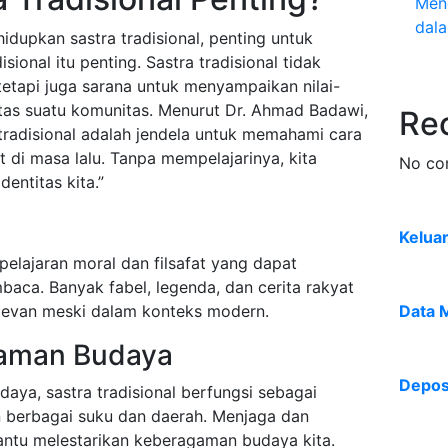
Meng
dala
upkan sastra tradisional, penting untuk
onal itu penting. Sastra tradisional tidak
tetapi juga sarana untuk menyampaikan nilai-
titas suatu komunitas. Menurut Dr. Ahmad Badawi,
Re
tradisional adalah jendela untuk memahami cara
 di masa lalu. Tanpa mempelajarinya, kita
No co
dentitas kita.”
Kelua
pelajaran moral dan filsafat yang dapat
ca. Banyak fabel, legenda, dan cerita rakyat
evan meski dalam konteks modern.
Data 
aman Budaya
Deposi
aya, sastra tradisional berfungsi sebagai
berbagai suku dan daerah. Menjaga dan
ntu melestarikan keberagaman budaya kita.