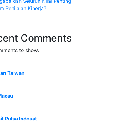
apa dan Seluruh Nilai Penting
m Penilaian Kinerja?
cent Comments
mments to show.
ran Taiwan
Macau
t Pulsa Indosat