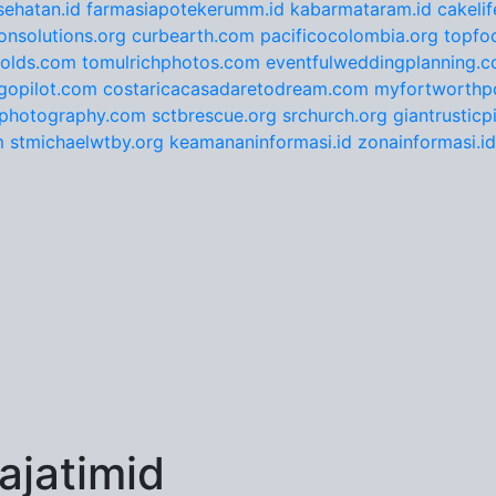
ehatan.id
farmasiapotekerumm.id
kabarmataram.id
cakeli
onsolutions.org
curbearth.com
pacificocolombia.org
topfo
nolds.com
tomulrichphotos.com
eventfulweddingplanning.
gopilot.com
costaricacasadaretodream.com
myfortworthpo
ephotography.com
sctbrescue.org
srchurch.org
giantrustic
m
stmichaelwtby.org
keamananinformasi.id
zonainformasi.id
jatimid