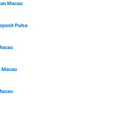
ran Macau
eposit Pulsa
Macau
t Macau
Macau