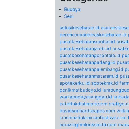
Budaya
Seni
solusikesehatan.id
asuransikese
perencanaandinaskesehatan.id
pusatkesehatansumbar.id
pusat
pusatkesehatanjambi.id
pusatke
pusatkesehatangorontalo.id
pu
pusatkesehatanpadang.id
pusat
pusatkesehatanpalembang.id
p
pusatkesehatanmataram.id
pus
apotekerku.id
apotekmk.id
farm
penikmatbudaya.id
lumbungbud
wartabudayasanggau.id
sribuda
eatdrinkdishmpls.com
craftycu
davidsonhardscapes.com
wilki
cincinnatiukrainianfestival.com
amazingtimlocksmith.com
marr