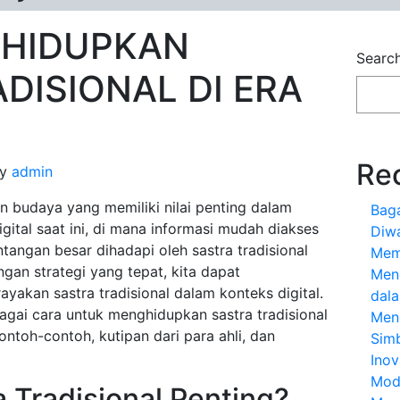
HIDUPKAN
Searc
DISIONAL DI ERA
Re
y
admin
an budaya yang memiliki nilai penting dalam
Bag
gital saat ini, di mana informasi mudah diakses
Diw
tangan besar dihadapi oleh sastra tradisional
Mem
gan strategi yang tepat, kita dapat
Men
akan sastra tradisional dalam konteks digital.
dal
agai cara untuk menghidupkan sastra tradisional
Men
ontoh-contoh, kutipan dari para ahli, dan
Sim
Inov
Mod
 Tradisional Penting?