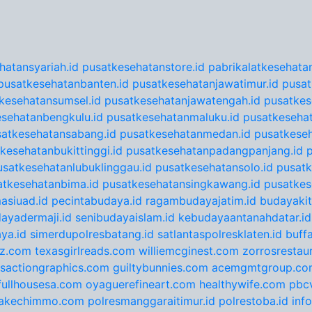
hatansyariah.id
pusatkesehatanstore.id
pabrikalatkesehatan
pusatkesehatanbanten.id
pusatkesehatanjawatimur.id
pusat
kesehatansumsel.id
pusatkesehatanjawatengah.id
pusatkes
sehatanbengkulu.id
pusatkesehatanmaluku.id
pusatkesehat
satkesehatansabang.id
pusatkesehatanmedan.id
pusatkeseh
kesehatanbukittinggi.id
pusatkesehatanpadangpanjang.id
usatkesehatanlubuklinggau.id
pusatkesehatansolo.id
pusatk
atkesehatanbima.id
pusatkesehatansingkawang.id
pusatkes
asiuad.id
pecintabudaya.id
ragambudayajatim.id
budayakit
ayadermaji.id
senibudayaislam.id
kebudayaantanahdatar.id
ya.id
simerdupolresbatang.id
satlantaspolresklaten.id
buff
tz.com
texasgirlreads.com
williemcginest.com
zorrosrestau
nsactiongraphics.com
guiltybunnies.com
acemgmtgroup.co
fullhousesa.com
oyaguerefineart.com
healthywife.com
pbc
akechimmo.com
polresmanggaraitimur.id
polrestoba.id
inf