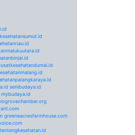
.id
kesehatansumut.id
ehatanriau.id
anmalukuutara.id
atanbinjai.id
pusatkesehatandumai.id
esehatanmalang.id
ehatanpalangkaraya.id
a.id
senibudaya.id
mybudaya.id
alogrovechamber.org
rant.com
m
greeneacresfarmhouse.com
voice.com
otentangkesehatan.id