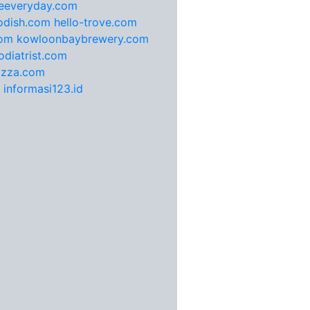
feeveryday.com
odish.com
hello-trove.com
com
kowloonbaybrewery.com
diatrist.com
pizza.com
informasi123.id