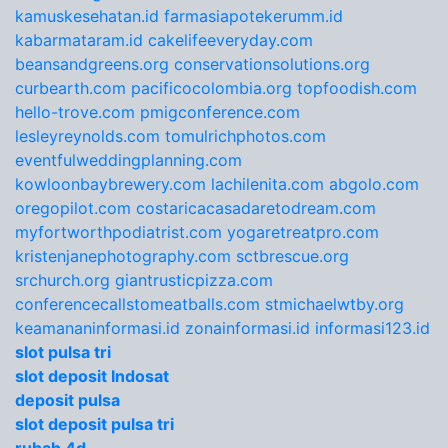
kamuskesehatan.id
farmasiapotekerumm.id
kabarmataram.id
cakelifeeveryday.com
beansandgreens.org
conservationsolutions.org
curbearth.com
pacificocolombia.org
topfoodish.com
hello-trove.com
pmigconference.com
lesleyreynolds.com
tomulrichphotos.com
eventfulweddingplanning.com
kowloonbaybrewery.com
lachilenita.com
abgolo.com
oregopilot.com
costaricacasadaretodream.com
myfortworthpodiatrist.com
yogaretreatpro.com
kristenjanephotography.com
sctbrescue.org
srchurch.org
giantrusticpizza.com
conferencecallstomeatballs.com
stmichaelwtby.org
keamananinformasi.id
zonainformasi.id
informasi123.id
slot pulsa tri
slot deposit Indosat
deposit pulsa
slot deposit pulsa tri