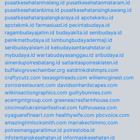
pusatkesehatanmalang.id
pusatkesehatanmataram.id
pusatkesehatanbima.id
pusatkesehatansingkawang.id
pusatkesehatanpalangkaraya.id
apotekerku.id
apotekmk.id
farmasiuad.id
pecintabudaya.id
ragambudayajatim.id
budayakita.id
senibudaya.id
penikmatbudaya.id
lumbungbudayadermaji.id
senibudayaislam.id
kebudayaantanahdatar.id
mybudaya.id
wartabudayasanggau.id
sribudaya.id
simerdupolresbatang.id
satlantaspolresklaten.id
buffalogrovechamber.org
eatdrinkdishmpls.com
craftycutz.com
texasgirlreads.com
williemcginest.com
zorrosrestaurant.com
davidsonhardscapes.com
wilkinsactiongraphics.com
guiltybunnies.com
acemgmtgroup.com
greeneacresfarmhouse.com
cincinnatiukrainianfestival.com
fullhousesa.com
oyaguerefineart.com
healthywife.com
pbcvoice.com
amazingtimlocksmith.com
marrakechimmo.com
polresmanggaraitimur.id
polrestoba.id
infotentangkesehatan.id
informasikesehatan.id