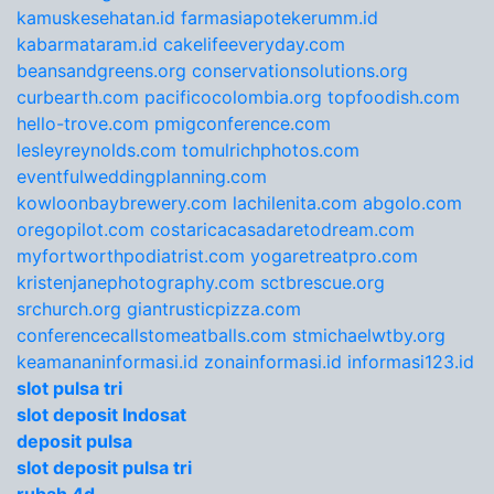
kamuskesehatan.id
farmasiapotekerumm.id
kabarmataram.id
cakelifeeveryday.com
beansandgreens.org
conservationsolutions.org
curbearth.com
pacificocolombia.org
topfoodish.com
hello-trove.com
pmigconference.com
lesleyreynolds.com
tomulrichphotos.com
eventfulweddingplanning.com
kowloonbaybrewery.com
lachilenita.com
abgolo.com
oregopilot.com
costaricacasadaretodream.com
myfortworthpodiatrist.com
yogaretreatpro.com
kristenjanephotography.com
sctbrescue.org
srchurch.org
giantrusticpizza.com
conferencecallstomeatballs.com
stmichaelwtby.org
keamananinformasi.id
zonainformasi.id
informasi123.id
slot pulsa tri
slot deposit Indosat
deposit pulsa
slot deposit pulsa tri