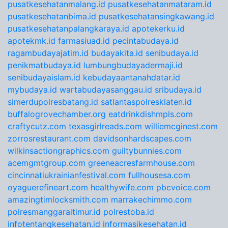
pusatkesehatanmalang.id
pusatkesehatanmataram.id
pusatkesehatanbima.id
pusatkesehatansingkawang.id
pusatkesehatanpalangkaraya.id
apotekerku.id
apotekmk.id
farmasiuad.id
pecintabudaya.id
ragambudayajatim.id
budayakita.id
senibudaya.id
penikmatbudaya.id
lumbungbudayadermaji.id
senibudayaislam.id
kebudayaantanahdatar.id
mybudaya.id
wartabudayasanggau.id
sribudaya.id
simerdupolresbatang.id
satlantaspolresklaten.id
buffalogrovechamber.org
eatdrinkdishmpls.com
craftycutz.com
texasgirlreads.com
williemcginest.com
zorrosrestaurant.com
davidsonhardscapes.com
wilkinsactiongraphics.com
guiltybunnies.com
acemgmtgroup.com
greeneacresfarmhouse.com
cincinnatiukrainianfestival.com
fullhousesa.com
oyaguerefineart.com
healthywife.com
pbcvoice.com
amazingtimlocksmith.com
marrakechimmo.com
polresmanggaraitimur.id
polrestoba.id
infotentangkesehatan.id
informasikesehatan.id