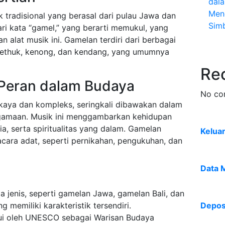
dal
Men
tradisional yang berasal dari pulau Jawa dan
Sim
ari kata “gamel,” yang berarti memukul, yang
lat musik ini. Gamelan terdiri dari berbagai
, kethuk, kenong, dan kendang, yang umumnya
Re
 Peran dalam Budaya
No co
kaya dan kompleks, seringkali dibawakan dalam
eagamaan. Musik ini menggambarkan kehidupan
ia, serta spiritualitas yang dalam. Gamelan
Kelua
acara adat, seperti pernikahan, pengukuhan, dan
Data 
jenis, seperti gamelan Jawa, gamelan Bali, dan
memiliki karakteristik tersendiri.
Deposi
ui oleh UNESCO sebagai Warisan Budaya