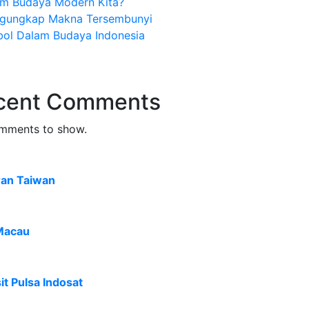
am Budaya Modern Kita?
gungkap Makna Tersembunyi
bol Dalam Budaya Indonesia
cent Comments
mments to show.
ran Taiwan
Macau
t Pulsa Indosat