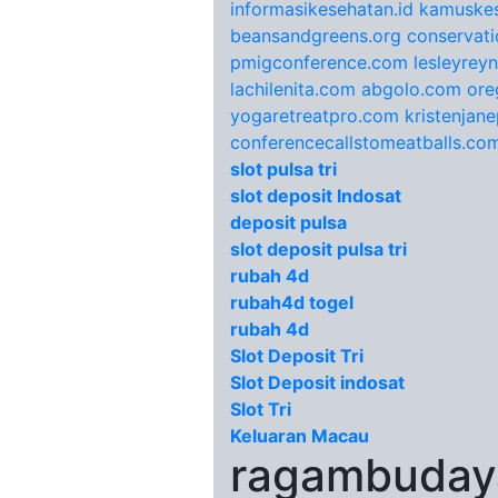
informasikesehatan.id
kamuskes
beansandgreens.org
conservati
pmigconference.com
lesleyrey
lachilenita.com
abgolo.com
ore
yogaretreatpro.com
kristenjan
conferencecallstomeatballs.co
slot pulsa tri
slot deposit Indosat
deposit pulsa
slot deposit pulsa tri
rubah 4d
rubah4d togel
rubah 4d
Slot Deposit Tri
Slot Deposit indosat
Slot Tri
Keluaran Macau
ragambudaya