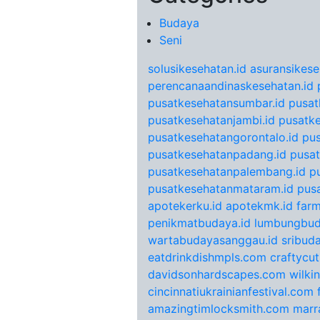
Budaya
Seni
solusikesehatan.id
asuransikese
perencanaandinaskesehatan.id
pusatkesehatansumbar.id
pusat
pusatkesehatanjambi.id
pusatke
pusatkesehatangorontalo.id
pu
pusatkesehatanpadang.id
pusat
pusatkesehatanpalembang.id
p
pusatkesehatanmataram.id
pus
apotekerku.id
apotekmk.id
farm
penikmatbudaya.id
lumbungbud
wartabudayasanggau.id
sribuda
eatdrinkdishmpls.com
craftycu
davidsonhardscapes.com
wilki
cincinnatiukrainianfestival.com
amazingtimlocksmith.com
marr