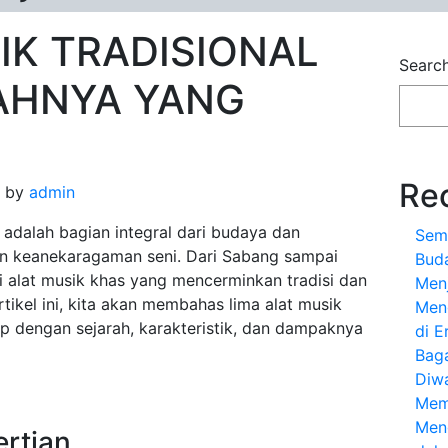
IK TRADISIONAL
Searc
AHNYA YANG
Re
by
admin
a adalah bagian integral dari budaya dan
Sem
an keanekaragaman seni. Dari Sabang sampai
Bud
i alat musik khas yang mencerminkan tradisi dan
Menj
ikel ini, kita akan membahas lima alat musik
Meng
ap dengan sejarah, karakteristik, dan dampaknya
di E
Bag
Diw
Mem
Men
ertian