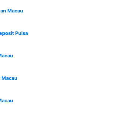
ran Macau
eposit Pulsa
Macau
t Macau
Macau