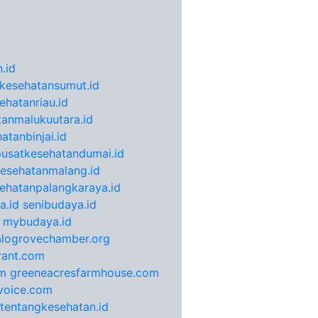
.id
kesehatansumut.id
ehatanriau.id
anmalukuutara.id
atanbinjai.id
pusatkesehatandumai.id
esehatanmalang.id
ehatanpalangkaraya.id
a.id
senibudaya.id
mybudaya.id
alogrovechamber.org
rant.com
m
greeneacresfarmhouse.com
voice.com
otentangkesehatan.id