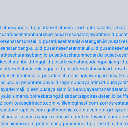
hatansyariah.id
pusatkesehatanstore.id
pabrikalatkesehatan
pusatkesehatanbanten.id
pusatkesehatanjawatimur.id
pusat
kesehatansumsel.id
pusatkesehatanjawatengah.id
pusatkes
sehatanbengkulu.id
pusatkesehatanmaluku.id
pusatkesehat
satkesehatansabang.id
pusatkesehatanmedan.id
pusatkeseh
kesehatanbukittinggi.id
pusatkesehatanpadangpanjang.id
usatkesehatanlubuklinggau.id
pusatkesehatansolo.id
pusatk
atkesehatanbima.id
pusatkesehatansingkawang.id
pusatkes
asiuad.id
pecintabudaya.id
ragambudayajatim.id
budayakit
ayadermaji.id
senibudayaislam.id
kebudayaantanahdatar.id
ya.id
simerdupolresbatang.id
satlantaspolresklaten.id
buff
tz.com
texasgirlreads.com
williemcginest.com
zorrosrestau
nsactiongraphics.com
guiltybunnies.com
acemgmtgroup.co
fullhousesa.com
oyaguerefineart.com
healthywife.com
pbc
akechimmo.com
polresmanggaraitimur.id
polrestoba.id
inf