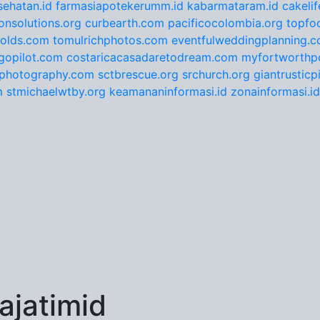
ehatan.id
farmasiapotekerumm.id
kabarmataram.id
cakeli
onsolutions.org
curbearth.com
pacificocolombia.org
topfo
nolds.com
tomulrichphotos.com
eventfulweddingplanning.
gopilot.com
costaricacasadaretodream.com
myfortworthpo
ephotography.com
sctbrescue.org
srchurch.org
giantrustic
m
stmichaelwtby.org
keamananinformasi.id
zonainformasi.id
jatimid