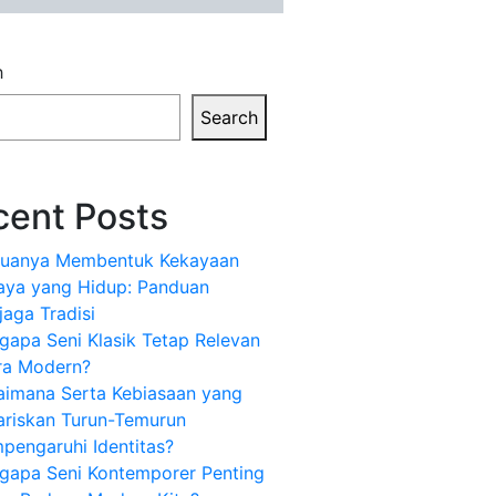
h
Search
cent Posts
uanya Membentuk Kekayaan
aya yang Hidup: Panduan
aga Tradisi
apa Seni Klasik Tetap Relevan
ra Modern?
aimana Serta Kebiasaan yang
ariskan Turun-Temurun
pengaruhi Identitas?
gapa Seni Kontemporer Penting