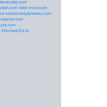
feeveryday.com
odish.com
hello-trove.com
com
kowloonbaybrewery.com
diatrist.com
pizza.com
informasi123.id