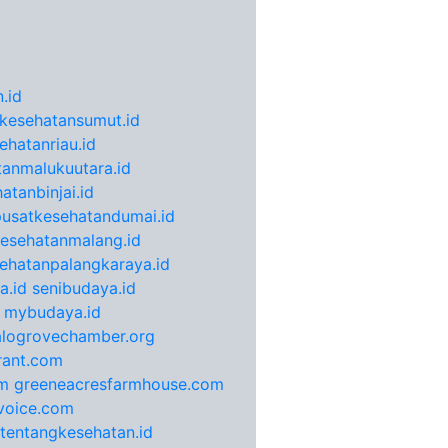
.id
kesehatansumut.id
ehatanriau.id
anmalukuutara.id
atanbinjai.id
pusatkesehatandumai.id
esehatanmalang.id
ehatanpalangkaraya.id
a.id
senibudaya.id
mybudaya.id
alogrovechamber.org
rant.com
m
greeneacresfarmhouse.com
voice.com
otentangkesehatan.id