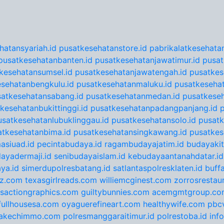
hatansyariah.id
pusatkesehatanstore.id
pabrikalatkesehatan
pusatkesehatanbanten.id
pusatkesehatanjawatimur.id
pusat
kesehatansumsel.id
pusatkesehatanjawatengah.id
pusatkes
sehatanbengkulu.id
pusatkesehatanmaluku.id
pusatkesehat
satkesehatansabang.id
pusatkesehatanmedan.id
pusatkeseh
kesehatanbukittinggi.id
pusatkesehatanpadangpanjang.id
usatkesehatanlubuklinggau.id
pusatkesehatansolo.id
pusatk
atkesehatanbima.id
pusatkesehatansingkawang.id
pusatkes
asiuad.id
pecintabudaya.id
ragambudayajatim.id
budayakit
ayadermaji.id
senibudayaislam.id
kebudayaantanahdatar.id
ya.id
simerdupolresbatang.id
satlantaspolresklaten.id
buff
tz.com
texasgirlreads.com
williemcginest.com
zorrosrestau
nsactiongraphics.com
guiltybunnies.com
acemgmtgroup.co
fullhousesa.com
oyaguerefineart.com
healthywife.com
pbc
akechimmo.com
polresmanggaraitimur.id
polrestoba.id
inf