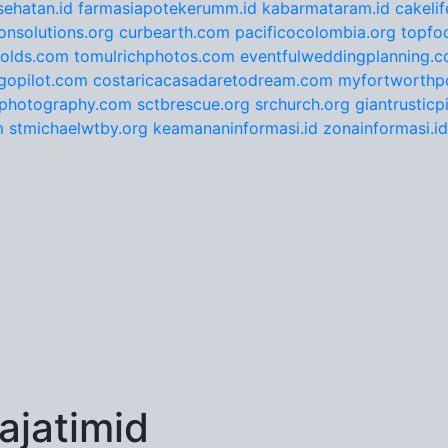
ehatan.id
farmasiapotekerumm.id
kabarmataram.id
cakeli
onsolutions.org
curbearth.com
pacificocolombia.org
topfo
nolds.com
tomulrichphotos.com
eventfulweddingplanning.
gopilot.com
costaricacasadaretodream.com
myfortworthpo
ephotography.com
sctbrescue.org
srchurch.org
giantrustic
m
stmichaelwtby.org
keamananinformasi.id
zonainformasi.id
jatimid