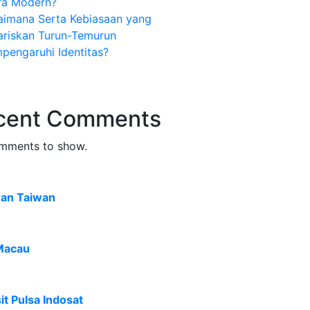
ra Modern?
aimana Serta Kebiasaan yang
ariskan Turun-Temurun
pengaruhi Identitas?
cent Comments
mments to show.
ran Taiwan
Macau
t Pulsa Indosat