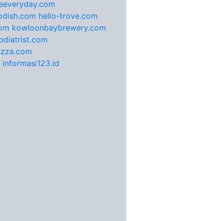
feeveryday.com
odish.com
hello-trove.com
com
kowloonbaybrewery.com
diatrist.com
pizza.com
informasi123.id