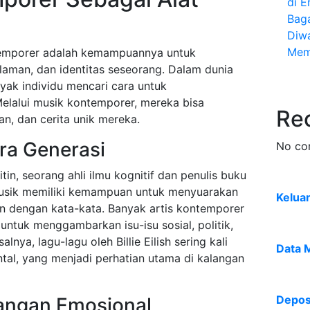
di E
Bag
Diw
Mem
ntemporer adalah kemampuannya untuk
aman, dan identitas seseorang. Dalam dunia
yak individu mencari cara untuk
elalui musik kontemporer, mereka bisa
Re
, dan cerita unik mereka.
ra Generasi
No co
tin, seorang ahli ilmu kognitif dan penulis buku
 musik memiliki kemampuan untuk menyuarakan
Kelua
n dengan kata-kata. Banyak artis kontemporer
tuk menggambarkan isu-isu sosial, politik,
lnya, lagu-lagu oleh Billie Eilish sering kali
Data 
al, yang menjadi perhatian utama di kalangan
Deposi
angan Emosional