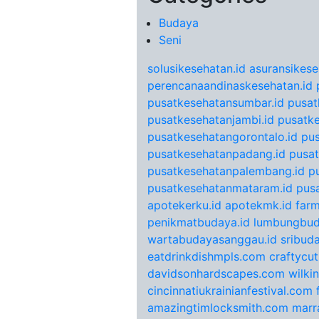
Budaya
Seni
solusikesehatan.id
asuransikese
perencanaandinaskesehatan.id
pusatkesehatansumbar.id
pusat
pusatkesehatanjambi.id
pusatke
pusatkesehatangorontalo.id
pu
pusatkesehatanpadang.id
pusat
pusatkesehatanpalembang.id
p
pusatkesehatanmataram.id
pus
apotekerku.id
apotekmk.id
farm
penikmatbudaya.id
lumbungbud
wartabudayasanggau.id
sribuda
eatdrinkdishmpls.com
craftycu
davidsonhardscapes.com
wilki
cincinnatiukrainianfestival.com
amazingtimlocksmith.com
marr