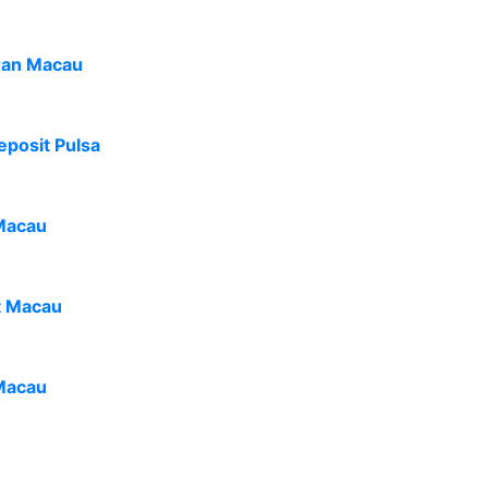
ran Macau
eposit Pulsa
Macau
t Macau
Macau