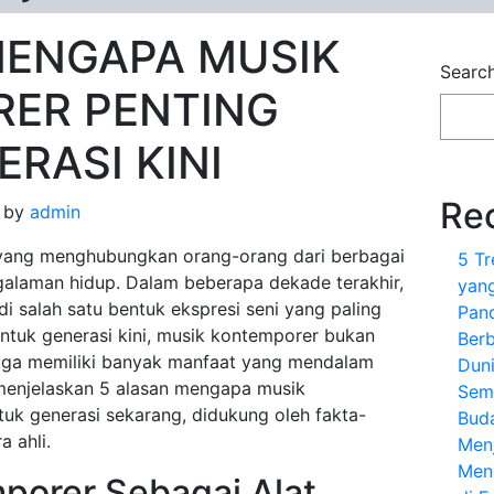
MENGAPA MUSIK
Searc
ER PENTING
RASI KINI
Re
by
admin
 yang menghubungkan orang-orang dari berbagai
5 T
galaman hidup. Dalam beberapa dekade terakhir,
yang
i salah satu bentuk ekspresi seni yang paling
Pan
Untuk generasi kini, musik kontemporer bukan
Berb
 juga memiliki banyak manfaat yang mendalam
Dun
 menjelaskan 5 alasan mengapa musik
Sem
uk generasi sekarang, didukung oleh fakta-
Bud
a ahli.
Menj
Meng
porer Sebagai Alat