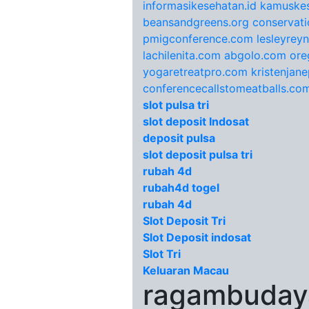
informasikesehatan.id
kamuskes
beansandgreens.org
conservati
pmigconference.com
lesleyrey
lachilenita.com
abgolo.com
ore
yogaretreatpro.com
kristenjan
conferencecallstomeatballs.co
slot pulsa tri
slot deposit Indosat
deposit pulsa
slot deposit pulsa tri
rubah 4d
rubah4d togel
rubah 4d
Slot Deposit Tri
Slot Deposit indosat
Slot Tri
Keluaran Macau
ragambudaya