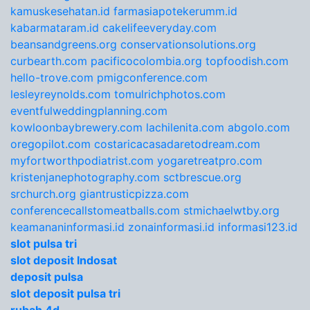
kamuskesehatan.id
farmasiapotekerumm.id
kabarmataram.id
cakelifeeveryday.com
beansandgreens.org
conservationsolutions.org
curbearth.com
pacificocolombia.org
topfoodish.com
hello-trove.com
pmigconference.com
lesleyreynolds.com
tomulrichphotos.com
eventfulweddingplanning.com
kowloonbaybrewery.com
lachilenita.com
abgolo.com
oregopilot.com
costaricacasadaretodream.com
myfortworthpodiatrist.com
yogaretreatpro.com
kristenjanephotography.com
sctbrescue.org
srchurch.org
giantrusticpizza.com
conferencecallstomeatballs.com
stmichaelwtby.org
keamananinformasi.id
zonainformasi.id
informasi123.id
slot pulsa tri
slot deposit Indosat
deposit pulsa
slot deposit pulsa tri