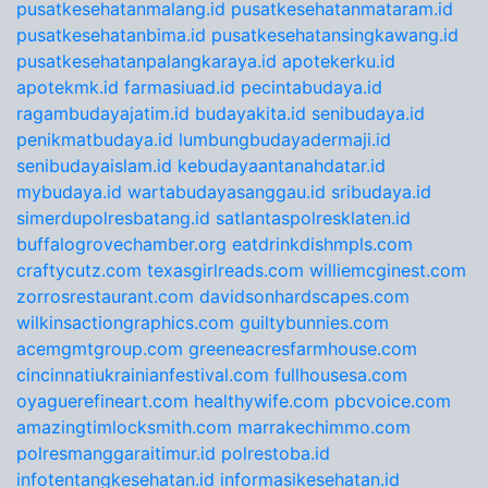
pusatkesehatanmalang.id
pusatkesehatanmataram.id
pusatkesehatanbima.id
pusatkesehatansingkawang.id
pusatkesehatanpalangkaraya.id
apotekerku.id
apotekmk.id
farmasiuad.id
pecintabudaya.id
ragambudayajatim.id
budayakita.id
senibudaya.id
penikmatbudaya.id
lumbungbudayadermaji.id
senibudayaislam.id
kebudayaantanahdatar.id
mybudaya.id
wartabudayasanggau.id
sribudaya.id
simerdupolresbatang.id
satlantaspolresklaten.id
buffalogrovechamber.org
eatdrinkdishmpls.com
craftycutz.com
texasgirlreads.com
williemcginest.com
zorrosrestaurant.com
davidsonhardscapes.com
wilkinsactiongraphics.com
guiltybunnies.com
acemgmtgroup.com
greeneacresfarmhouse.com
cincinnatiukrainianfestival.com
fullhousesa.com
oyaguerefineart.com
healthywife.com
pbcvoice.com
amazingtimlocksmith.com
marrakechimmo.com
polresmanggaraitimur.id
polrestoba.id
infotentangkesehatan.id
informasikesehatan.id